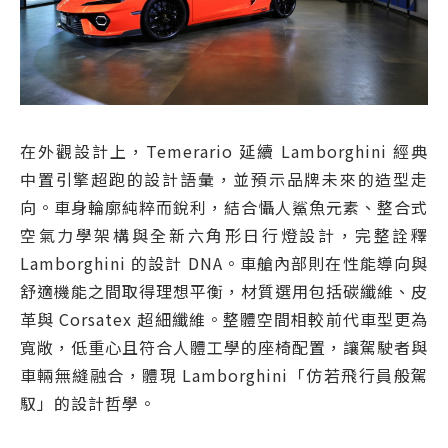
在外觀設計上，Temerario 延續 Lamborghini 經典
中置引擎超跑的設計語彙，並預示品牌未來的造型走
向。車身輪廓純粹而銳利，結合懾人鯊魚元素、整合式
空氣力學架構與全新六角形日行燈設計，完整詮釋
Lamborghini 的設計 DNA。車艙內部則在性能導向與
舒適機能之間取得理想平衡，材質選用包括碳纖維、皮
革與 Corsatex 超細纖維。整體空間相較前代車型更為
寬敞，低重心且符合人體工學的座椅配置，讓駕駛者與
車輛無縫融合，體現 Lamborghini「仿若飛行員般駕
馭」的設計哲學。