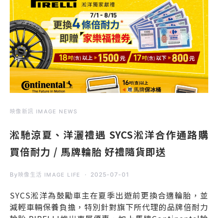
映像新訊 IMAGE NEWS
淞馳涼夏、洋灑禮遇 SYCS淞洋合作通路購
買倍耐力 / 馬牌輪胎 好禮隨貨即送
By
2025-07-01
映像生活 IMAGE LIFE
SYCS淞洋為鼓勵車主在夏季出遊前更換合適輪胎，並
減輕車輛保養負擔，特別針對旗下所代理的品牌倍耐力