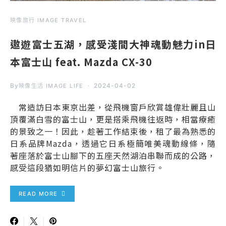
映像旅行 IMAGE TRAVEL
遨遊富士五湖，感受淺間大神魂動魅力in日
本富士山 feat. Mazda CX-30
By
2024-04-02
映像生活 IMAGE LIFE
常造訪日本東京出差，從飛機窗戶欣賞雄偉壯麗且山
頂覆滿白雪的富士山，更是搭乘飛機往返時，相當療癒
的景致之一！因此，趁著工作結束後，租了最為熟悉的
日系品牌Mazda，透過它日系極簡唯美魂動線條，隨
著座落於富士山腳下的五座天然湖泊串聯而成的公路，
感受這段猶如明信片的夢幻富士山旅行。
READ MORE