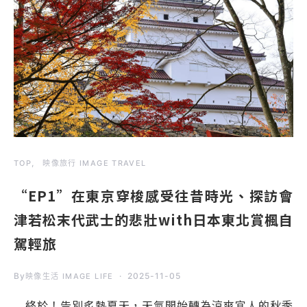
TOP
映像旅行 IMAGE TRAVEL
“EP1”在東京穿梭感受往昔時光、探訪會
津若松末代武士的悲壯with日本東北賞楓自
駕輕旅
By
2025-11-05
映像生活 IMAGE LIFE
終於！告別炙熱夏天，天氣開始轉為涼爽宜人的秋季