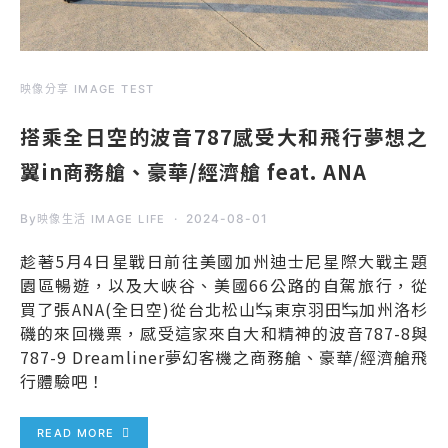
映像分享 IMAGE TEST
搭乘全日空的波音787感受大和飛行夢想之
翼in商務艙、豪華/經濟艙 feat. ANA
By
2024-08-01
映像生活 IMAGE LIFE
趁著5月4日星戰日前往美國加州迪士尼星際大戰主題
園區暢遊，以及大峽谷、美國66公路的自駕旅行，從
買了張ANA(全日空)從台北松山↹東京羽田↹加州洛杉
磯的來回機票，感受這家來自大和精神的波音787-8與
787-9 Dreamliner夢幻客機之商務艙、豪華/經濟艙飛
行體驗吧！
READ MORE