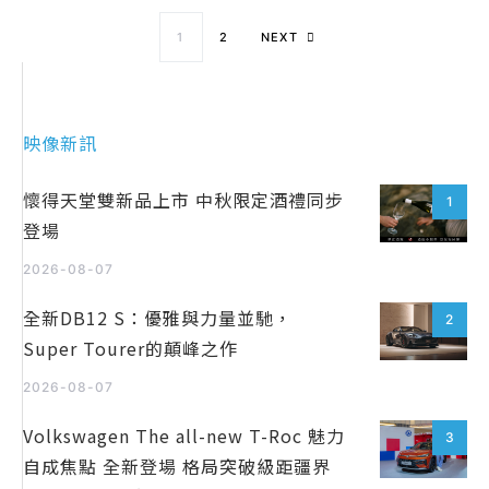
文章導覽
1
2
NEXT
映像新訊
懷得天堂雙新品上市 中秋限定酒禮同步
1
登場
2026-08-07
全新DB12 S：優雅與力量並馳，
2
Super Tourer的顛峰之作
2026-08-07
Volkswagen The all-new T-Roc 魅力
3
自成焦點 全新登場 格局突破級距疆界