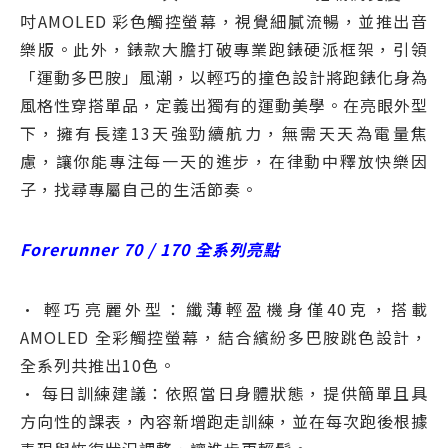
吋AMOLED 彩色觸控螢幕，視覺細膩流暢，並推出音
樂版。此外，錶款大膽打破專業跑錶硬派框架，引領
「運動多巴胺」風潮，以輕巧的撞色設計將跑錶化身為
風格性穿搭單品，定義出獨有的運動美學。在亮眼外型
下，擁有長達13天強勁續航力，無需天天為電量焦
慮，讓你能專注每一天的進步，在律動中釋放快樂因
子，找尋專屬自己的生活節奏。
Forerunner 70 / 170 全系列亮點
• 輕巧亮麗外型：纖薄輕盈機身僅40克，搭載
AMOLED 全彩觸控螢幕，結合繽紛多巴胺跳色設計，
全系列共推出10色。
• 每日訓練建議：依照當日身體狀態，提供簡單且具
方向性的課表，內容新增跑走訓練，並在每次跑後根據