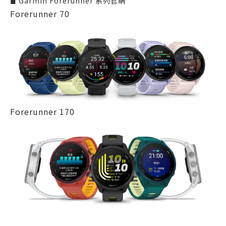
◼ Garmin Forerunner 系列官網
Forerunner 70
Forerunner 170