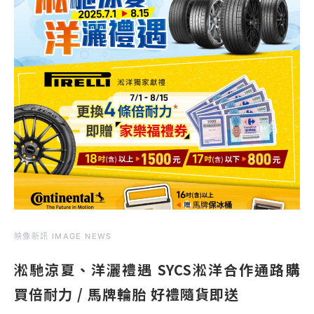
映像新訊 IMAGE NEWS
淞馳涼夏、洋灑禮遇 SYCS淞洋合作通路購
買倍耐力 / 馬牌輪胎 好禮隨貨即送