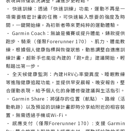
表現與恢復狀況調整，讓進步更輕鬆。
• 快速訓練：透過「快速訓練」功能，運動不再是一
項需要精密計畫的任務，可快速輸入想要的強度及時
間，一鍵開始練，為初新者帶來更純粹的運動體驗。
• Garmin Coach：無論是備賽或提升體能，錶款提供
跑步、騎乘（僅限Forerunner 170）、肌力、體能教
練，根據個人健康指標與恢復狀態，動態調整自適應訓
練計畫，超新手也能從內建的「跑+走」建議開始，輕
鬆踏出第一步。
• 全天候健康監測：內建HRV心率變異度、睡眠教練
等進階健康追蹤功能，並提供早安晨報、晚安報告，整
合運動表現，給予個人化的身體修復建議與生活指引。
• Garmin Share：將儲存的位置（航點）、路線（活
動軌跡）以及預設的訓練計畫即時分享給附近的相容裝
置，無需透過手機或Wi-Fi。
• 感應支付（僅限Forerunner 170）: 支援 Garmin