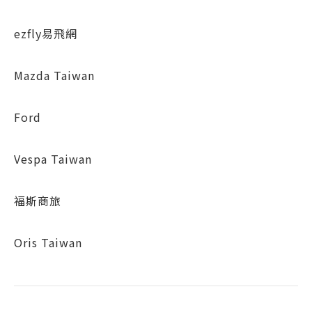
ezfly易飛網
Mazda Taiwan
Ford
Vespa Taiwan
福斯商旅
Oris Taiwan