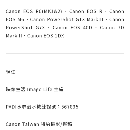
Canon EOS R6(MK1&2)、Canon EOS R、Canon
EOS M6、Canon PowerShot G1X MarkIII、Canon
PowerShot G7X、Canon EOS 40D、Canon 7D
Mark II、Canon EOS 1DX
現任：
映像生活 Image Life 主編
PADI水肺潛水教練證號：567835
Canon Taiwan 特約攝影/撰稿