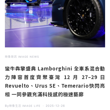
映像新訊 IMAGE NEWS
蠻牛犇擎盛典 Lamborghini 全車系混合動
力陣容首度齊聚臺灣 12 月 27–29 日
Revuelto、Urus SE、Temerario快閃亮
相 一同參觀充滿科技感的極速藝廊
By
2025-12-26
映像生活 IMAGE LIFE