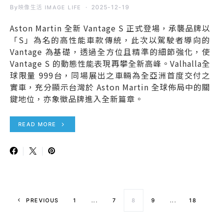
By
2025-12-19
映像生活 IMAGE LIFE
Aston Martin 全新 Vantage S 正式登場，承襲品牌以
「S」為名的高性能車款傳統，此次以駕駛者導向的
Vantage 為基礎，透過全方位且精準的細節強化，使
Vantage S 的動態性能表現再攀全新高峰。Valhalla全
球限量 999台，同場展出之車輛為全亞洲首度交付之
實車，充分顯示台灣於 Aston Martin 全球佈局中的關
鍵地位，亦象徵品牌進入全新篇章。
READ MORE
文章導覽
PREVIOUS
1
...
7
8
9
...
18