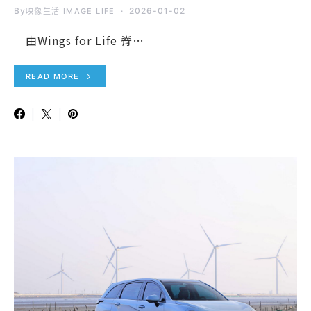
By
2026-01-02
映像生活 IMAGE LIFE
由Wings for Life 脊…
READ MORE