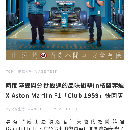
TOP
映像分享 IMAGE TEST
時間淬鍊與分秒極速的品味衝擊in格蘭菲迪
X Aston Martin F1「Club 1959」快閃店
By
2025-10-23
映像生活 IMAGE LIFE
享有“威士忌領路者”美譽的格蘭菲迪
(Glenfiddich)，在台北市的微風南山北側廣場舉辦了