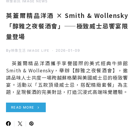
映像新訊 IMAGE NEWS
英蓋爾精品洋酒 × Smith & Wollensky
「醇雅之夜餐酒會」——極致威士忌饗宴限
量登場
By
2026-01-09
映像生活 IMAGE LIFE
英蓋爾精品洋酒攜手享譽國際的美式經典牛排館
Smith & Wollensky，舉辦【醇雅之夜餐酒會】，邀
請品味人士共度一場跨越蘇格蘭與美國威士忌的極致饗
宴。活動以「五款頂級威士忌，搭配精緻套餐」為主
題，呈現餐酒的完美對話，打造沉浸式高端味覺體驗。
READ MORE