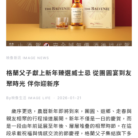
映像新訊 IMAGE NEWS
格蘭父子獻上新年臻選威士忌 從團圓宴到友
聚時光 伴你迎新序
By
2026-01-21
映像生活 IMAGE LIFE
歲序更迭，農曆新年即將到來，團圓、返鄉、走春與
親友相聚的行程接連展開。新年不僅是一日的慶賀，而
是一段由年前延展至年後、層層堆疊的相聚時節。在這
段承載祝福與情感交流的節慶裡，格蘭父子集結旗下多