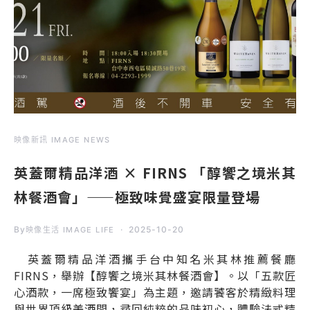
映像新訊 IMAGE NEWS
英蓋爾精品洋酒 × FIRNS 「醇饗之境米其
林餐酒會」——極致味覺盛宴限量登場
By
2025-10-20
映像生活 IMAGE LIFE
英蓋爾精品洋酒攜手台中知名米其林推薦餐廳
FIRNS，舉辦【醇饗之境米其林餐酒會】。以「五款匠
心酒款，一席極致饗宴」為主題，邀請饕客於精緻料理
與世界頂級美酒間，尋回純粹的品味初心，體驗法式精