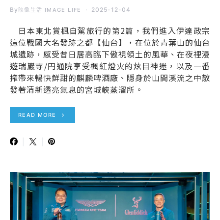
By
2025-12-04
映像生活 IMAGE LIFE
日本東北賞楓自駕旅行的第2篇，我們進入伊達政宗
這位戰國大名發跡之都【仙台】，在位於青葉山的仙台
城遺跡，感受昔日居高臨下傲視領土的風華、在夜裡漫
遊瑞巖寺/円通院享受楓紅燈火的炫目神迷，以及一番
搾帶來暢快鮮甜的麒麟啤酒廠、隱身於山間溪流之中散
發著清新透亮氣息的宮城峽蒸溜所。
READ MORE