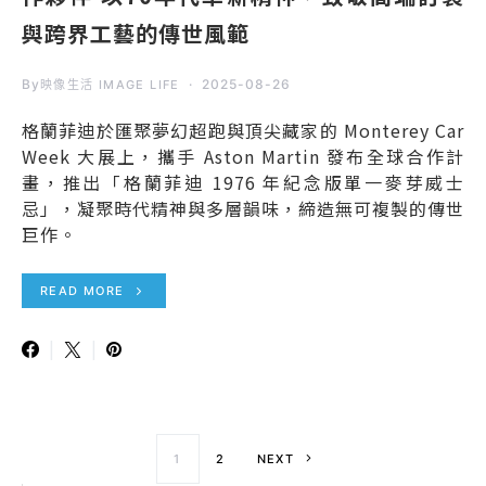
與跨界工藝的傳世風範
By
2025-08-26
映像生活 IMAGE LIFE
格蘭菲迪於匯聚夢幻超跑與頂尖藏家的 Monterey Car
Week 大展上，攜手 Aston Martin 發布全球合作計
畫，推出「格蘭菲迪 1976 年紀念版單一麥芽威士
忌」，凝聚時代精神與多層韻味，締造無可複製的傳世
巨作。
READ MORE
文章導覽
1
2
NEXT