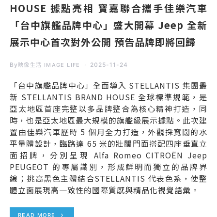
HOUSE 據點亮相 寶嘉聯合攜手佳樂汽車
「台中旗艦品牌中心」盛大開幕 Jeep 全新
展示中心首次對外公開 預告品牌即將回歸
By
2025-11-24
映像生活 IMAGE LIFE
「台中旗艦品牌中心」全面導入 STELLANTIS 集團最
新 STELLANTIS BRAND HOUSE 全球標準規範，是
亞太地區首座完整以多品牌整合為核心精神打造，同
時，也是亞太地區最大規模的旗艦級展示據點。此次建
置由佳樂汽車歷時 5 個月全力打造，外觀採寬闊的水
平量體設計，臨路達 65 米的壯闊門面搭配四座垂直立
面招牌，分別呈現 Alfa Romeo CITROËN Jeep
PEUGEOT 的專屬識別，形成鮮明而獨立的品牌界
線；挑高黑色主體結合STELLANTIS 代表色系，使整
體立面展現高一致性的國際質感與精品化視覺語彙。
READ MORE