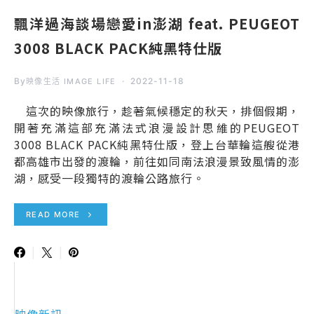
飄洋過海談場戀愛in澎湖 feat. PEUGEOT
3008 BLACK PACK純黑特仕版
By
2022-11-18
映像生活 IMAGE LIFE
這次的映像旅行，趁著氣候穩定的秋天，排個假期，
開著充滿這部充滿法式浪漫設計思維的PEUGEOT
3008 BLACK PACK純黑特仕版，登上台華輪這艘從港
都高雄市出發的渡輪，前往如同南法浪漫景致風情的澎
湖，感受一段獨特的渡輪公路旅行。
READ MORE