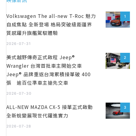
映像新訊
Volkswagen The all-new T-Roc 魅力
1
自成焦點 全新登場 格局突破級距疆界
質感躍升旗艦駕馭體驗
2026-07-31
美式越野傳奇正式啟程 Jeep®
2
Wrangler 台灣首批車主開始交車
Jeep® 品牌重返台灣累積接單破 400
張 逾百位準車主搶先交車
2026-07-30
ALL-NEW MAZDA CX-5 接單正式啟動
3
全新蛻變展現世代躍進實力
2026-07-28