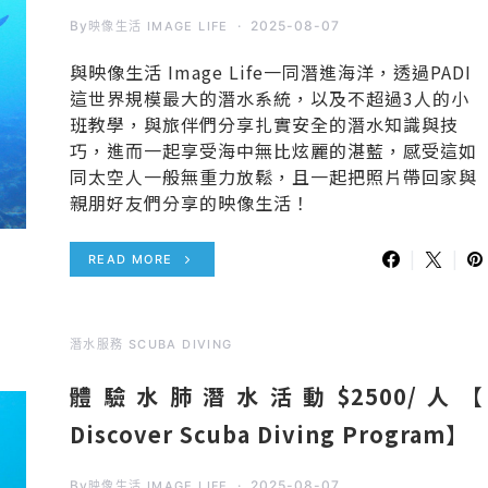
By
2025-08-07
映像生活 IMAGE LIFE
與映像生活 Image Life一同潛進海洋，透過PADI
這世界規模最大的潛水系統，以及不超過3人的小
班教學，與旅伴們分享扎實安全的潛水知識與技
巧，進而一起享受海中無比炫麗的湛藍，感受這如
同太空人一般無重力放鬆，且一起把照片帶回家與
親朋好友們分享的映像生活！
READ MORE
潛水服務 SCUBA DIVING
體驗水肺潛水活動$2500/人【
Discover Scuba Diving Program】
By
2025-08-07
映像生活 IMAGE LIFE