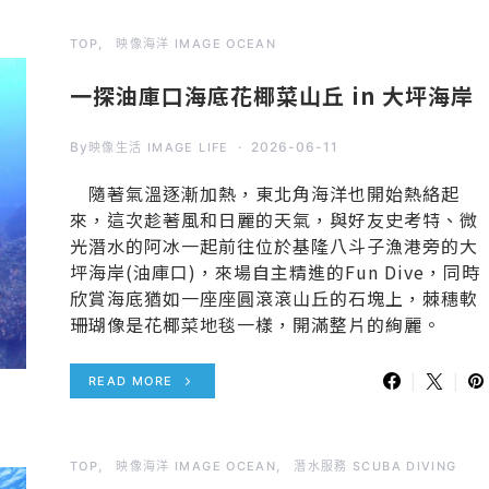
TOP
映像海洋 IMAGE OCEAN
一探油庫口海底花椰菜山丘 in 大坪海岸
By
2026-06-11
映像生活 IMAGE LIFE
隨著氣溫逐漸加熱，東北角海洋也開始熱絡起
來，這次趁著風和日麗的天氣，與好友史考特、微
光潛水的阿冰一起前往位於基隆八斗子漁港旁的大
坪海岸(油庫口)，來場自主精進的Fun Dive，同時
欣賞海底猶如一座座圓滾滾山丘的石塊上，棘穗軟
珊瑚像是花椰菜地毯一樣，開滿整片的絢麗。
READ MORE
TOP
映像海洋 IMAGE OCEAN
潛水服務 SCUBA DIVING