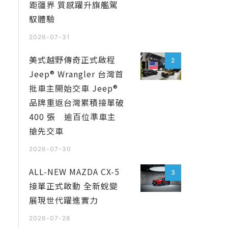
距疆界 質感躍升旗艦駕
馭體驗
2026-07-31
美式越野傳奇正式啟程
2
Jeep® Wrangler 台灣首
批車主開始交車 Jeep®
品牌重返台灣累積接單破
400 張 逾百位準車主
搶先交車
2026-07-30
ALL-NEW MAZDA CX-5
3
接單正式啟動 全新蛻變
展現世代躍進實力
2026-07-28