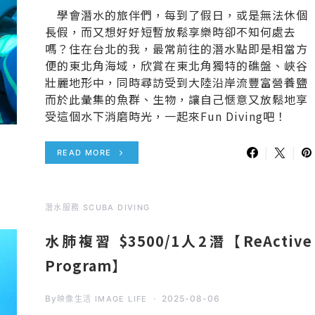
學會潛水的旅伴們，每到了假日，或是無法休個
長假，而又想好好短暫放鬆享樂時卻不知何處去
嗎？住在台北的我，最常前往的潛水點即是相當方
便的東北角海域，欣賞在東北角獨特的礁盤、峽谷
壯麗地形中，同時尋訪受到大陸沿岸流豐富營養鹽
而於此彙集的魚群、生物，讓自己愜意又放鬆地享
受這個水下消磨時光，一起來Fun Diving吧！
READ MORE
潛水服務 SCUBA DIVING
水肺複習 $3500/1人2潛【ReActive
Program】
By
2025-08-06
映像生活 IMAGE LIFE