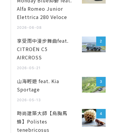
Monday Blue抑鬱 feat.
Alfa Romeo Junior
Elettrica 280 Veloce
2026-06-08
享受雨中漫步舞曲feat.
2
CITROËN C5
AIRCROSS
2026-05-21
山海輕遊 feat. Kia
3
Sportage
2026-05-13
時尚建築大師【烏胸馬
4
蜂】Polistes
tenebricosus