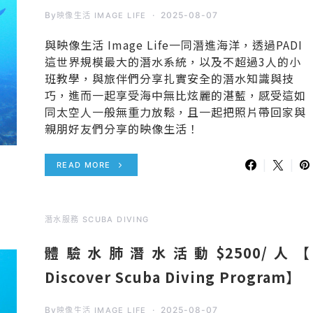
By
2025-08-07
映像生活 IMAGE LIFE
與映像生活 Image Life一同潛進海洋，透過PADI
這世界規模最大的潛水系統，以及不超過3人的小
班教學，與旅伴們分享扎實安全的潛水知識與技
巧，進而一起享受海中無比炫麗的湛藍，感受這如
同太空人一般無重力放鬆，且一起把照片帶回家與
親朋好友們分享的映像生活！
READ MORE
潛水服務 SCUBA DIVING
體驗水肺潛水活動$2500/人【
Discover Scuba Diving Program】
By
2025-08-07
映像生活 IMAGE LIFE