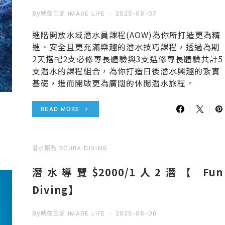
By
2025-08-07
映像生活 IMAGE LIFE
進階開放水域潛水員課程(AOW)為你所打造更為精
進、安全且更充滿樂趣的潛水技巧課程，透過為期
2天搭配2支必修專長體驗與3支選修專長體驗共計5
支潛水的課程組合，為你打造日後潛水興趣的紮實
基礎，進而開啟更為廣闊的休閒潛水旅程。
READ MORE
潛水服務 SCUBA DIVING
潛水導覽$2000/1人2潛【 Fun
Diving】
By
2025-08-06
映像生活 IMAGE LIFE