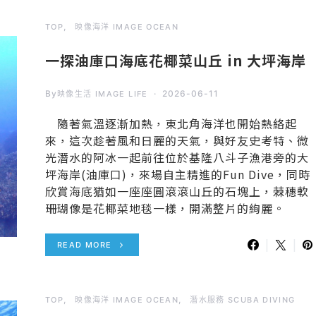
TOP
映像海洋 IMAGE OCEAN
一探油庫口海底花椰菜山丘 in 大坪海岸
By
2026-06-11
映像生活 IMAGE LIFE
隨著氣溫逐漸加熱，東北角海洋也開始熱絡起
來，這次趁著風和日麗的天氣，與好友史考特、微
光潛水的阿冰一起前往位於基隆八斗子漁港旁的大
坪海岸(油庫口)，來場自主精進的Fun Dive，同時
欣賞海底猶如一座座圓滾滾山丘的石塊上，棘穗軟
珊瑚像是花椰菜地毯一樣，開滿整片的絢麗。
READ MORE
TOP
映像海洋 IMAGE OCEAN
潛水服務 SCUBA DIVING