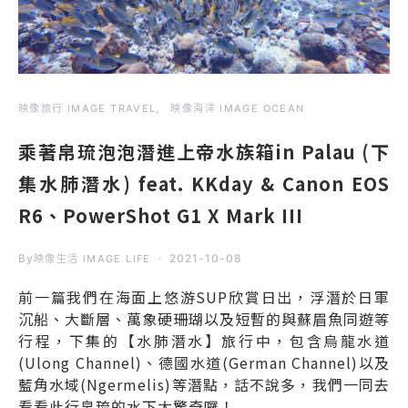
映像旅行 IMAGE TRAVEL
映像海洋 IMAGE OCEAN
乘著帛琉泡泡潛進上帝水族箱in Palau (下
集水肺潛水) feat. KKday & Canon EOS
R6、PowerShot G1 X Mark III
By
2021-10-08
映像生活 IMAGE LIFE
前一篇我們在海面上悠游SUP欣賞日出，浮潛於日軍
沉船、大斷層、萬象硬珊瑚以及短暫的與蘇眉魚同遊等
行程，下集的【水肺潛水】旅行中，包含烏龍水道
(Ulong Channel)、德國水道(German Channel)以及
藍角水域(Ngermelis)等潛點，話不說多，我們一同去
看看此行帛琉的水下大驚奇囉！