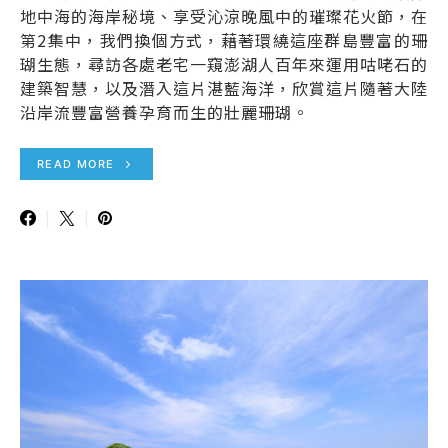
地中海的海岸秘境、享受沁涼晚風中的璀璨花火節，在
第2集中，我們換個方式，藉著環繞這座群島豐富的珊
瑚生態，尋訪各處老宅一窺澎湖人百年來運用咕咾石的
建築智慧，以及潛入這片湛藍海洋，欣賞這片隨著大陸
沿岸流豐富營養孕育而生的壯麗珊瑚。
READ MORE