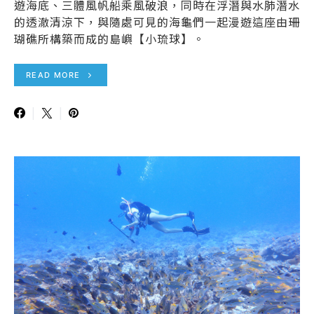
遊海底、三體風帆船乘風破浪，同時在浮潛與水肺潛水
的透澈清涼下，與隨處可見的海龜們一起漫遊這座由珊
瑚礁所構築而成的島嶼【小琉球】。
READ MORE