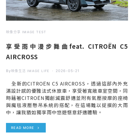
映像分享 IMAGE TEST
享受雨中漫步舞曲feat. CITROËN C5
AIRCROSS
By
2026-05-21
映像生活 IMAGE LIFE
全新的CITROËN C5 AIRCROSS，透過這部內外充
滿設計感的優雅法式休旅車，享受著寬敞車室空間，同
時藉著CITROËN獨創減震舒適並附有氣壓按摩的座椅
與魔毯液壓懸吊系統的搭配，在這場難以捉摸的大雨
中，讓我猶如獨享雨中悠遊愜意舒適體驗。
READ MORE