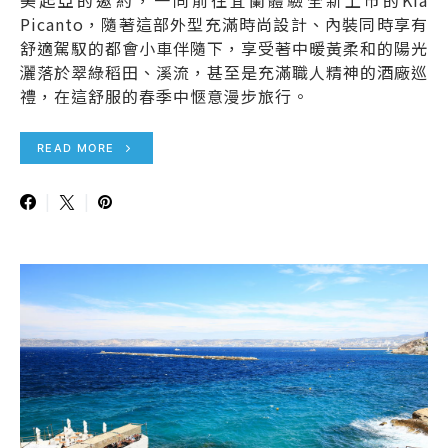
美起亞的邀約，一同前往宜蘭體驗全新上市的Kia
Picanto，隨著這部外型充滿時尚設計、內裝同時享有
舒適駕馭的都會小車伴隨下，享受著中暖黃柔和的陽光
灑落於翠綠稻田、溪流，甚至是充滿職人精神的酒廠巡
禮，在這舒服的春季中愜意漫步旅行。
READ MORE