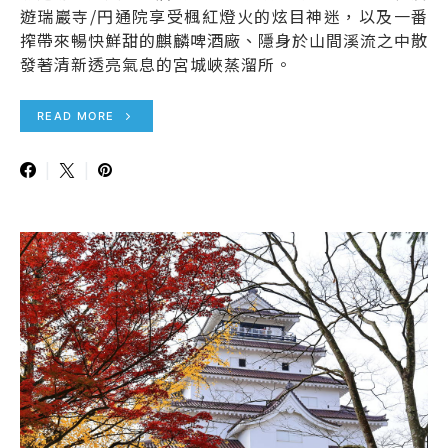
遊瑞巖寺/円通院享受楓紅燈火的炫目神迷，以及一番
搾帶來暢快鮮甜的麒麟啤酒廠、隱身於山間溪流之中散
發著清新透亮氣息的宮城峽蒸溜所。
READ MORE