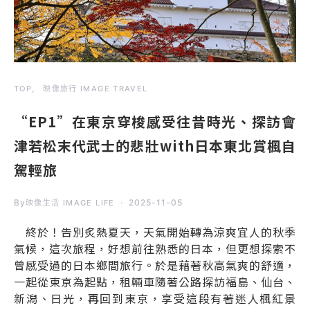
TOP
映像旅行 IMAGE TRAVEL
“EP1”在東京穿梭感受往昔時光、探訪會
津若松末代武士的悲壯with日本東北賞楓自
駕輕旅
By
2025-11-05
映像生活 IMAGE LIFE
終於！告別炙熱夏天，天氣開始轉為涼爽宜人的秋季
氣候，這次旅程，好想前往熟悉的日本，但更想探索不
曾感受過的日本鄉間旅行。於是藉著秋高氣爽的舒適，
一起從東京為起點，租輛車隨著公路探訪福島、仙台、
新潟、日光，再回到東京，享受這段有著迷人楓紅景