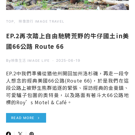
TOP
映像旅行 IMAGE TRAVEL
EP.2再次踏上自由馳騁荒野的牛仔國土in美
國66公路 Route 66
By
2025-06-19
映像生活 IMAGE LIFE
EP.2中我們準備從猶他州開回加州洛杉磯，再走一段令
人想念的經典美國66公路(Route 66)，於是我們在這
段公路上被野生熊群追逐的緊張、探訪經典的金曼鎮、
可愛驢子包圍的奧特曼，以及路面有著斗大66公路地
標的Roy’s Motel & Café。
READ MORE