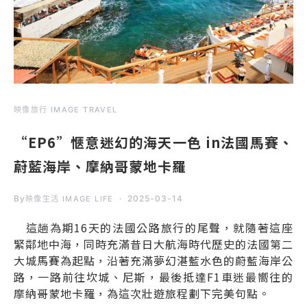
映像旅行 IMAGE TRAVEL
“EP6”愜意迷幻的海天一色 in法國馬賽、
蔚藍海岸、摩納哥蒙地卡羅
By
2025-03-14
映像生活 IMAGE LIFE
這趟為期16天的法國公路旅行的尾聲，就隨著這座
緊鄰地中海，同時充滿昔日大航海時代歷史的法國第二
大城馬賽為起點，沿著充滿夢幻湛藍水色的蔚藍海岸公
路，一路前往坎城、尼斯，最後抵達F1車迷最嚮往的
摩納哥蒙地卡羅，為這次壯遊旅程劃下完美句點。