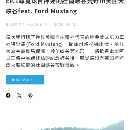
EP.1尋覓炫目神迷的壯闊峽谷荒野in美國大
峽谷feat. Ford Mustang
By
2025-06-04
映像生活 IMAGE LIFE
這次我們租了極具美國自由精神代表的經典美式肌肉車
福特野馬(Ford Mustang)，從加州洛杉磯出發，前往
大峽谷盡覽馬蹄灣、羚羊峽谷等地形，一路抵達電影阿
甘正傳中長跑終點的紀念碑谷後，感受這段有著如熊熊
烈火般紅豔的壯闊峽谷荒野景致。
READ MORE