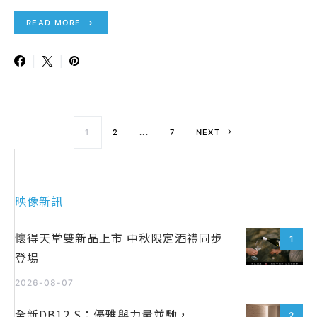
READ MORE
文章導覽
1
2
...
7
NEXT
映像新訊
懷得天堂雙新品上市 中秋限定酒禮同步
1
登場
2026-08-07
全新DB12 S：優雅與力量並馳，
2