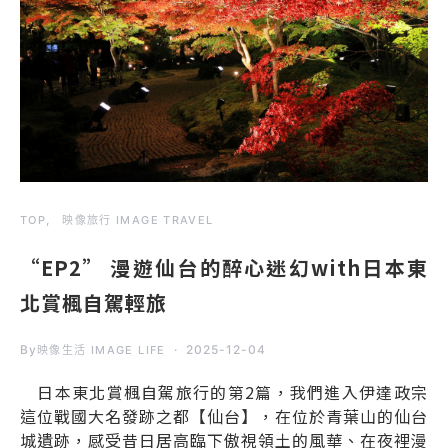
TOP
映像旅行 IMAGE TRAVEL
“EP2” 漫遊仙台的醉心迷幻with日本東
北賞楓自駕輕旅
By
2025-12-04
映像生活 IMAGE LIFE
日本東北賞楓自駕旅行的第2篇，我們進入伊達政宗
這位戰國大名發跡之都【仙台】，在位於青葉山的仙台
城遺跡，感受昔日居高臨下傲視領土的風華、在夜裡漫