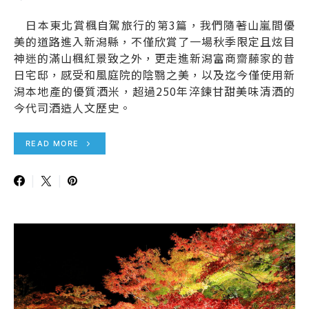
日本東北賞楓自駕旅行的第3篇，我們隨著山嵐間優
美的道路進入新潟縣，不僅欣賞了一場秋季限定且炫目
神迷的滿山楓紅景致之外，更走進新潟富商齋藤家的昔
日宅邸，感受和風庭院的陰翳之美，以及迄今僅使用新
潟本地產的優質酒米，超過250年淬鍊甘甜美味清酒的
今代司酒造人文歷史。
READ MORE