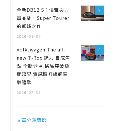
全新DB12 S：優雅與力
2
量並馳，Super Tourer
的顛峰之作
2026-08-07
Volkswagen The all-
3
new T-Roc 魅力 自成焦
點 全新登場 格局突破級
距疆界 質感躍升旗艦駕
馭體驗
2026-07-31
文章分類篩選