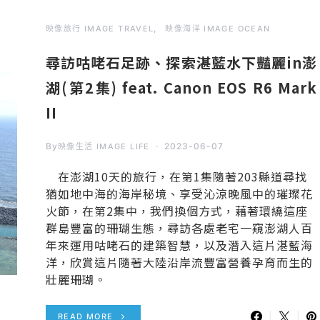
映像旅行 IMAGE TRAVEL
映像海洋 IMAGE OCEAN
尋訪咕咾石足跡、探索湛藍水下豔麗in澎
湖(第2集) feat. Canon EOS R6 Mark
II
By
2023-06-07
映像生活 IMAGE LIFE
在澎湖10天的旅行，在第1集隨著203縣道尋找
猶如地中海的海岸秘境、享受沁涼晚風中的璀璨花
火節，在第2集中，我們換個方式，藉著環繞這座
群島豐富的珊瑚生態，尋訪各處老宅一窺澎湖人百
年來運用咕咾石的建築智慧，以及潛入這片湛藍海
洋，欣賞這片隨著大陸沿岸流豐富營養孕育而生的
壯麗珊瑚。
READ MORE