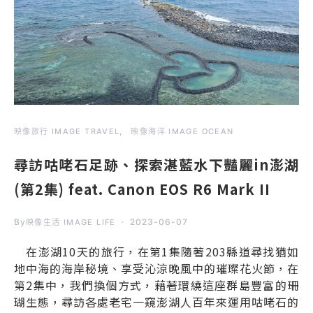
映像旅行 IMAGE TRAVEL
映像海洋 IMAGE OCEAN
尋訪咕咾石足跡、探索湛藍水下豔麗in澎湖
(第2集) feat. Canon EOS R6 Mark II
By
2023-06-07
映像生活 IMAGE LIFE
在澎湖10天的旅行，在第1集隨著203縣道尋找猶如
地中海的海岸秘境、享受沁涼晚風中的璀璨花火節，在
第2集中，我們換個方式，藉著環繞這座群島豐富的珊
瑚生態，尋訪各處老宅一窺澎湖人百年來運用咕咾石的