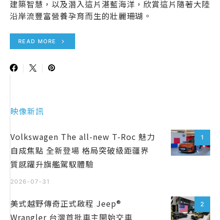
建築智慧，以及潛入這片湛藍海洋，欣賞這片隨著大陸
沿岸流豐富營養孕育而生的壯麗珊瑚。
READ MORE
映像新訊
Volkswagen The all-new T-Roc 魅力
1
自成焦點 全新登場 格局突破級距疆界
質感躍升旗艦駕馭體驗
2026-07-31
美式越野傳奇正式啟程 Jeep®
2
Wrangler 台灣首批車主開始交車