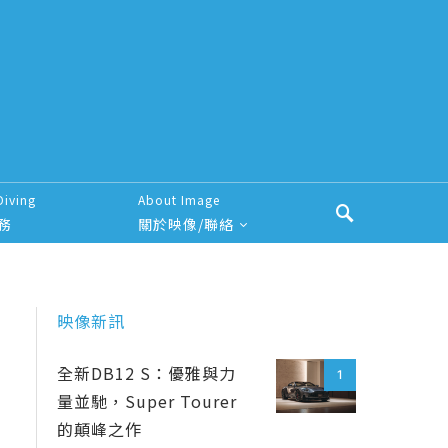
Diving
About Image
務
關於映像/聯絡
映像新訊
全新DB12 S：優雅與力
1
量並馳，Super Tourer
的顛峰之作