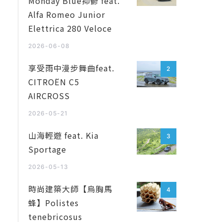
Monday Blue抑鬱 feat.
Alfa Romeo Junior
Elettrica 280 Veloce
2026-06-08
享受雨中漫步舞曲feat.
2
CITROËN C5
AIRCROSS
2026-05-21
山海輕遊 feat. Kia
3
Sportage
2026-05-13
時尚建築大師【烏胸馬
4
蜂】Polistes
tenebricosus