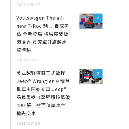
2026-08-07
Volkswagen The all-
2
new T-Roc 魅力 自成焦
點 全新登場 格局突破級
距疆界 質感躍升旗艦駕
馭體驗
2026-07-31
美式越野傳奇正式啟程
3
Jeep® Wrangler 台灣首
批車主開始交車 Jeep®
品牌重返台灣累積接單破
400 張 逾百位準車主
搶先交車
2026-07-30