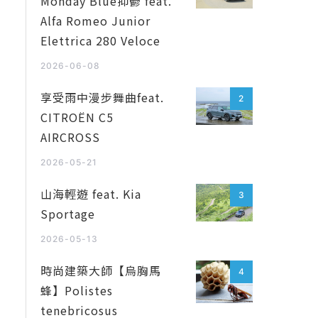
Monday Blue抑鬱 feat.
Alfa Romeo Junior
Elettrica 280 Veloce
2026-06-08
享受雨中漫步舞曲feat.
2
CITROËN C5
AIRCROSS
2026-05-21
山海輕遊 feat. Kia
3
Sportage
2026-05-13
時尚建築大師【烏胸馬
4
蜂】Polistes
tenebricosus