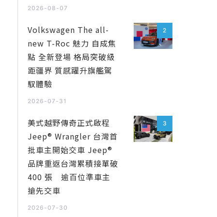
2026-08-07
Volkswagen The all-
2
new T-Roc 魅力 自成焦
點 全新登場 格局突破級
距疆界 質感躍升旗艦駕
馭體驗
2026-07-31
美式越野傳奇正式啟程
3
Jeep® Wrangler 台灣首
批車主開始交車 Jeep®
品牌重返台灣累積接單破
400 張 逾百位準車主
搶先交車
2026-07-30