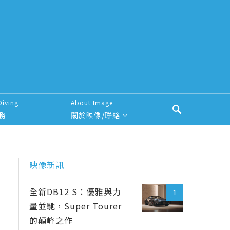
Diving
About Image
務
關於映像/聯絡
映像新訊
全新DB12 S：優雅與力
1
量並馳，Super Tourer
的顛峰之作