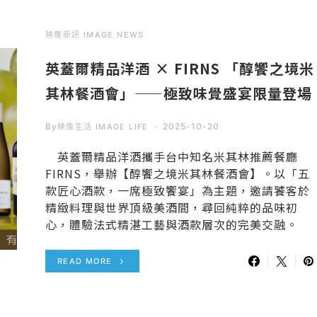
映像新訊 IMAGE NEWS
英蓋爾精品洋酒 × FIRNS 「醇饗之境米
其林餐酒會」——極致味覺盛宴限量登場
By
2025-10-20
映像生活 IMAGE LIFE
英蓋爾精品洋酒攜手台中知名米其林推薦餐廳
FIRNS，舉辦【醇饗之境米其林餐酒會】。以「五
款匠心酒款，一席極致饗宴」為主題，邀請饕客於
精緻料理與世界頂級美酒間，尋回純粹的品味初
心，體驗法式精湛工藝與酒款層次的完美交融。
READ MORE