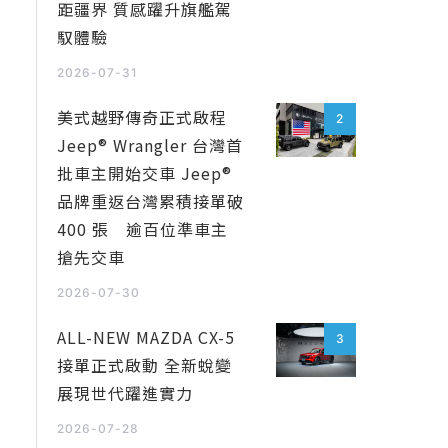
距疆界 質感躍升旗艦駕
馭體驗
2026-07-31
美式越野傳奇正式啟程
2
Jeep® Wrangler 台灣首
批車主開始交車 Jeep®
品牌重返台灣累積接單破
400 張 逾百位準車主
搶先交車
2026-07-30
ALL-NEW MAZDA CX-5
3
接單正式啟動 全新蛻變
展現世代躍進實力
2026-07-28