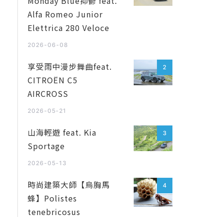
Monday Blue抑鬱 feat.
Alfa Romeo Junior
Elettrica 280 Veloce
2026-06-08
享受雨中漫步舞曲feat.
2
CITROËN C5
AIRCROSS
2026-05-21
山海輕遊 feat. Kia
3
Sportage
2026-05-13
時尚建築大師【烏胸馬
4
蜂】Polistes
tenebricosus