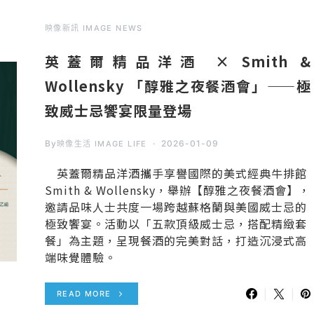
映像新訊 IMAGE NEWS
英蓋爾精品洋酒 × Smith &
Wollensky 「醇雅之夜餐酒會」——極
致威士忌饗宴限量登場
By
2026-01-09
映像生活 IMAGE LIFE
英蓋爾精品洋酒攜手享譽國際的美式經典牛排館
Smith & Wollensky，舉辦【醇雅之夜餐酒會】，
邀請品味人士共度一場跨越蘇格蘭與美國威士忌的
極致饗宴。活動以「五款頂級威士忌，搭配精緻套
餐」為主題，呈現餐酒的完美對話，打造沉浸式高
端味覺體驗。
READ MORE