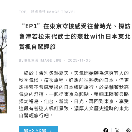
TOP
映像旅行 IMAGE TRAVEL
“EP1”在東京穿梭感受往昔時光、探訪
會津若松末代武士的悲壯with日本東北
賞楓自駕輕旅
By
2025-11-05
映像生活 IMAGE LIFE
終於！告別炙熱夏天，天氣開始轉為涼爽宜人的
秋季氣候，這次旅程，好想前往熟悉的日本，但更
想探索不曾感受過的日本鄉間旅行。於是藉著秋高
氣爽的舒適，一起從東京為起點，租輛車隨著公路
探訪福島、仙台、新潟、日光，再回到東京，享受
這段有著迷人楓紅景致、濃厚人文歷史遺跡的東北
自駕輕旅行吧！
READ MORE