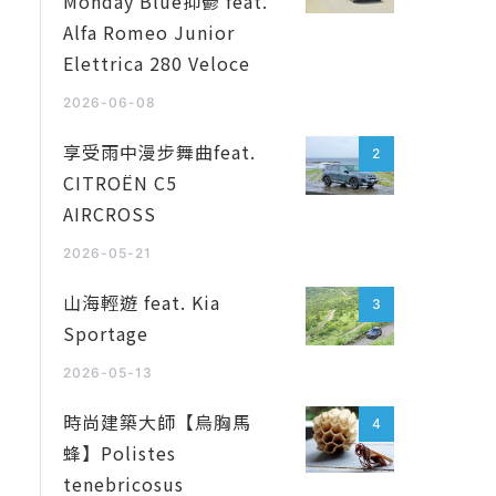
Monday Blue抑鬱 feat.
Alfa Romeo Junior
Elettrica 280 Veloce
2026-06-08
享受雨中漫步舞曲feat.
2
CITROËN C5
AIRCROSS
2026-05-21
山海輕遊 feat. Kia
3
Sportage
2026-05-13
時尚建築大師【烏胸馬
4
蜂】Polistes
tenebricosus