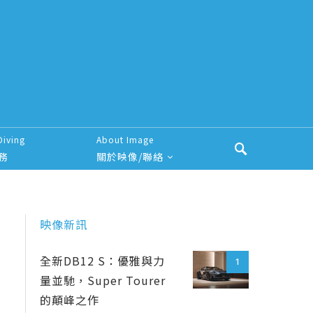
Diving
About Image
務
關於映像/聯絡
映像新訊
全新DB12 S：優雅與力
1
量並馳，Super Tourer
的顛峰之作