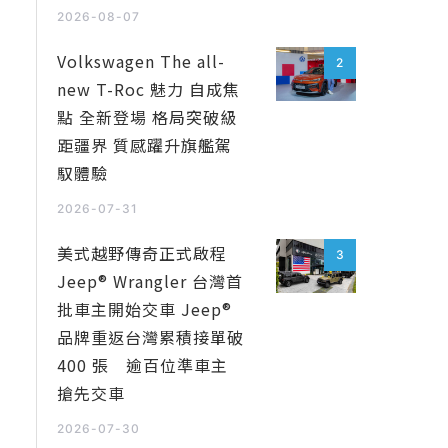
2026-08-07
Volkswagen The all-
2
new T-Roc 魅力 自成焦
點 全新登場 格局突破級
距疆界 質感躍升旗艦駕
馭體驗
2026-07-31
美式越野傳奇正式啟程
3
Jeep® Wrangler 台灣首
批車主開始交車 Jeep®
品牌重返台灣累積接單破
400 張 逾百位準車主
搶先交車
2026-07-30