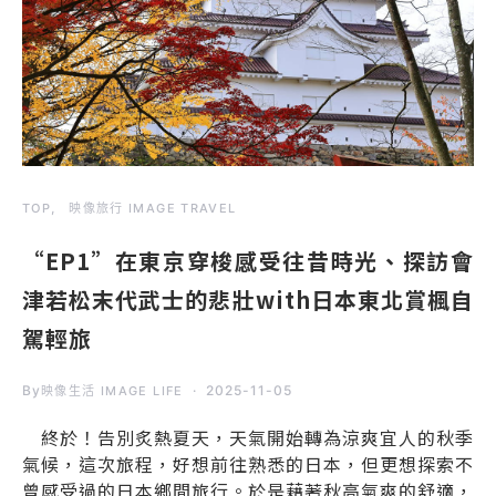
TOP
映像旅行 IMAGE TRAVEL
“EP1”在東京穿梭感受往昔時光、探訪會
津若松末代武士的悲壯with日本東北賞楓自
駕輕旅
By
2025-11-05
映像生活 IMAGE LIFE
終於！告別炙熱夏天，天氣開始轉為涼爽宜人的秋季
氣候，這次旅程，好想前往熟悉的日本，但更想探索不
曾感受過的日本鄉間旅行。於是藉著秋高氣爽的舒適，