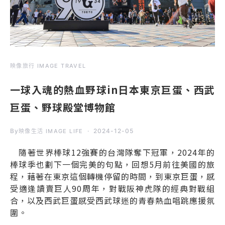
映像旅行 IMAGE TRAVEL
一球入魂的熱血野球in日本東京巨蛋、西武
巨蛋、野球殿堂博物館
By
2024-12-05
映像生活 IMAGE LIFE
隨著世界棒球12強賽的台灣隊奪下冠軍，2024年的
棒球季也劃下一個完美的句點，回想5月前往美國的旅
程，藉著在東京這個轉機停留的時間，到東京巨蛋，感
受適逢讀賣巨人90周年，對戰阪神虎隊的經典對戰組
合，以及西武巨蛋感受西武球迷的青春熱血唱跳應援氛
圍。