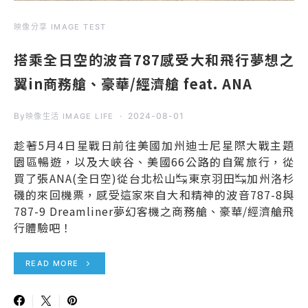
映像分享 IMAGE TEST
搭乘全日空的波音787感受大和飛行夢想之
翼in商務艙、豪華/經濟艙 feat. ANA
By
2024-08-01
映像生活 IMAGE LIFE
趁著5月4日星戰日前往美國加州迪士尼星際大戰主題
園區暢遊，以及大峽谷、美國66公路的自駕旅行，從
買了張ANA(全日空)從台北松山↹東京羽田↹加州洛杉
磯的來回機票，感受這家來自大和精神的波音787-8與
787-9 Dreamliner夢幻客機之商務艙、豪華/經濟艙飛
行體驗吧！
READ MORE