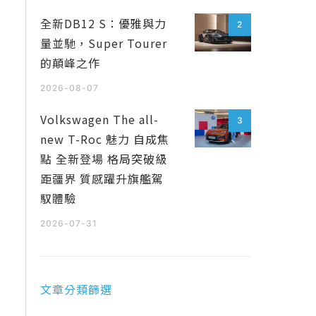
全新DB12 S：優雅與力
2
量並馳，Super Tourer
的顛峰之作
2026-08-07
Volkswagen The all-
3
new T-Roc 魅力 自成焦
點 全新登場 格局突破級
距疆界 質感躍升旗艦駕
馭體驗
2026-07-31
文章分類篩選