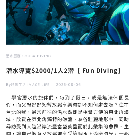
潛水服務 SCUBA DIVING
潛水導覽$2000/1人2潛【 Fun Diving】
By
2025-08-06
映像生活 IMAGE LIFE
學會潛水的旅伴們，每到了假日，或是無法休個長
假，而又想好好短暫放鬆享樂時卻不知何處去嗎？住在
台北的我，最常前往的潛水點即是相當方便的東北角海
域，欣賞在東北角獨特的礁盤、峽谷壯麗地形中，同時
尋訪受到大陸沿岸流豐富營養鹽而於此彙集的魚群、生
物，讓自己愜意又放鬆地享受這個水下消磨時光，一起