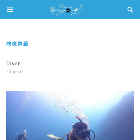
Search for:
映像標籤
Diver
29 posts