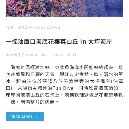
TOP
映像海洋 IMAGE OCEAN
一探油庫口海底花椰菜山丘 in 大坪海岸
By
2026-06-11
映像生活 IMAGE LIFE
隨著氣溫逐漸加熱，東北角海洋也開始熱絡起來，這
次趁著風和日麗的天氣，與好友史考特、微光潛水的阿
冰一起前往位於基隆八斗子漁港旁的大坪海岸(油庫
口)，來場自主精進的Fun Dive，同時欣賞海底猶如一
座座圓滾滾山丘的石塊上，棘穗軟珊瑚像是花椰菜地毯
一樣，開滿整片的絢麗。
READ MORE