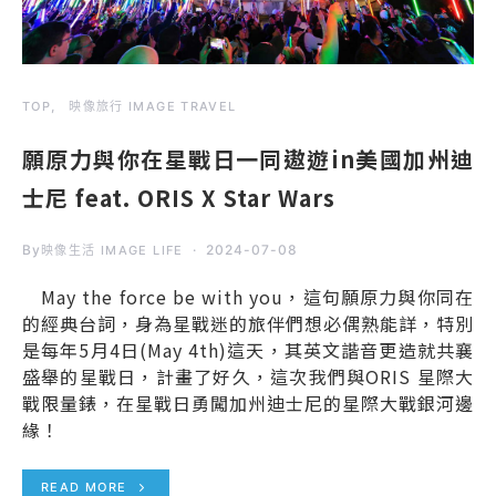
TOP
映像旅行 IMAGE TRAVEL
願原力與你在星戰日一同遨遊in美國加州迪
士尼 feat. ORIS X Star Wars
By
2024-07-08
映像生活 IMAGE LIFE
May the force be with you，這句願原力與你同在
的經典台詞，身為星戰迷的旅伴們想必偶熟能詳，特別
是每年5月4日(May 4th)這天，其英文諧音更造就共襄
盛舉的星戰日，計畫了好久，這次我們與ORIS 星際大
戰限量錶，在星戰日勇闖加州迪士尼的星際大戰銀河邊
緣！
READ MORE