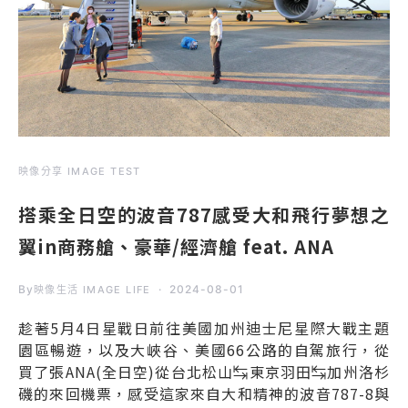
映像分享 IMAGE TEST
搭乘全日空的波音787感受大和飛行夢想之
翼in商務艙、豪華/經濟艙 feat. ANA
By
2024-08-01
映像生活 IMAGE LIFE
趁著5月4日星戰日前往美國加州迪士尼星際大戰主題
園區暢遊，以及大峽谷、美國66公路的自駕旅行，從
買了張ANA(全日空)從台北松山↹東京羽田↹加州洛杉
磯的來回機票，感受這家來自大和精神的波音787-8與