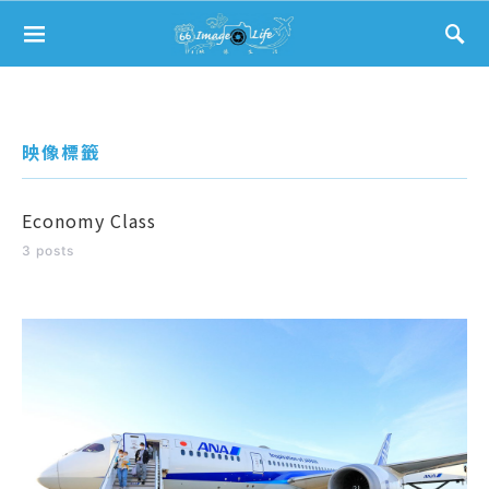
Search for:
映像標籤
Economy Class
3 posts