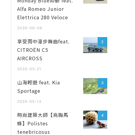
Monday Blue抑鬱 feat.
Alfa Romeo Junior
Elettrica 280 Veloce
2026-06-08
享受雨中漫步舞曲feat.
2
CITROËN C5
AIRCROSS
2026-05-21
山海輕遊 feat. Kia
3
Sportage
2026-05-13
時尚建築大師【烏胸馬
4
蜂】Polistes
tenebricosus