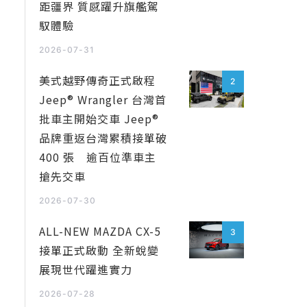
距疆界 質感躍升旗艦駕
馭體驗
2026-07-31
美式越野傳奇正式啟程
2
Jeep® Wrangler 台灣首
批車主開始交車 Jeep®
品牌重返台灣累積接單破
400 張 逾百位準車主
搶先交車
2026-07-30
ALL-NEW MAZDA CX-5
3
接單正式啟動 全新蛻變
展現世代躍進實力
2026-07-28