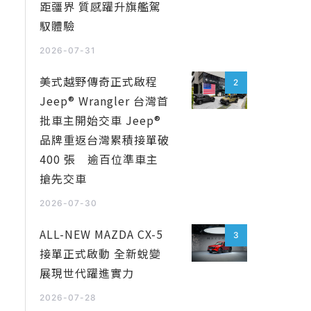
距疆界 質感躍升旗艦駕
馭體驗
2026-07-31
美式越野傳奇正式啟程
2
Jeep® Wrangler 台灣首
批車主開始交車 Jeep®
品牌重返台灣累積接單破
400 張 逾百位準車主
搶先交車
2026-07-30
ALL-NEW MAZDA CX-5
3
接單正式啟動 全新蛻變
展現世代躍進實力
2026-07-28