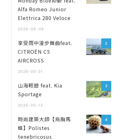
Monday Blue抑鬱 feat.
Alfa Romeo Junior
Elettrica 280 Veloce
2026-06-08
享受雨中漫步舞曲feat.
2
CITROËN C5
AIRCROSS
2026-05-21
山海輕遊 feat. Kia
3
Sportage
2026-05-13
時尚建築大師【烏胸馬
4
蜂】Polistes
tenebricosus