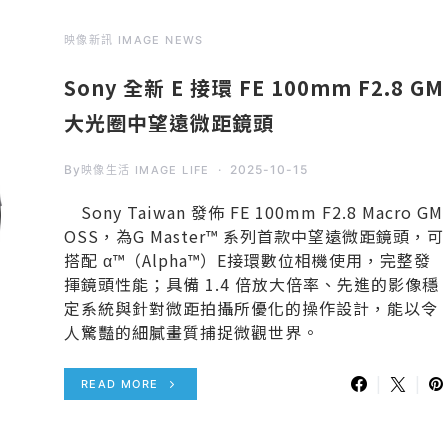
映像新訊 IMAGE NEWS
Sony 全新 E 接環 FE 100mm F2.8 GM
大光圈中望遠微距鏡頭
By
2025-10-15
映像生活 IMAGE LIFE
Sony Taiwan 發佈 FE 100mm F2.8 Macro GM
OSS，為G Master™ 系列首款中望遠微距鏡頭，可
搭配 α™（Alpha™）E接環數位相機使用，完整發
揮鏡頭性能；具備 1.4 倍放大倍率、先進的影像穩
定系統與針對微距拍攝所優化的操作設計，能以令
人驚豔的細膩畫質捕捉微觀世界。
READ MORE