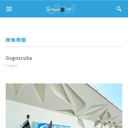
Search for:
映像標籤
Gogoscuba
1 post