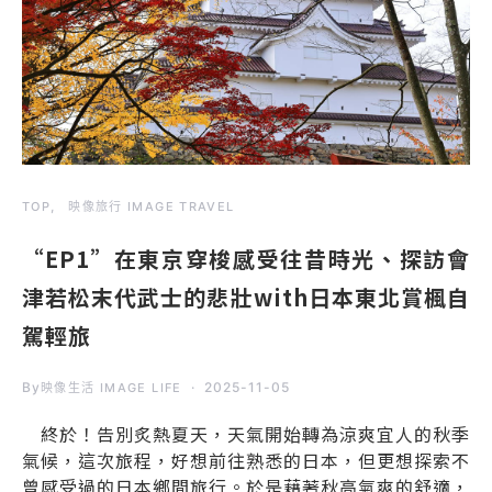
TOP
映像旅行 IMAGE TRAVEL
“EP1”在東京穿梭感受往昔時光、探訪會
津若松末代武士的悲壯with日本東北賞楓自
駕輕旅
By
2025-11-05
映像生活 IMAGE LIFE
終於！告別炙熱夏天，天氣開始轉為涼爽宜人的秋季
氣候，這次旅程，好想前往熟悉的日本，但更想探索不
曾感受過的日本鄉間旅行。於是藉著秋高氣爽的舒適，