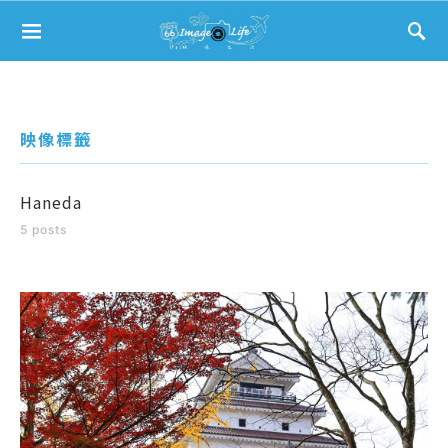
Search for:
映像標籤
Haneda
5 posts