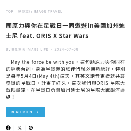
TOP
映像旅行 IMAGE TRAVEL
願原力與你在星戰日一同遨遊in美國加州迪
士尼 feat. ORIS X Star Wars
By
2024-07-08
映像生活 IMAGE LIFE
May the force be with you，這句願原力與你同在
的經典台詞，身為星戰迷的旅伴們想必偶熟能詳，特別
是每年5月4日(May 4th)這天，其英文諧音更造就共襄
盛舉的星戰日，計畫了好久，這次我們與ORIS 星際大
戰限量錶，在星戰日勇闖加州迪士尼的星際大戰銀河邊
緣！
READ MORE