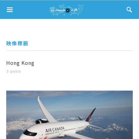
Search for:
映像標籤
Hong Kong
3 posts