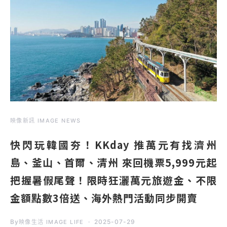
映像新訊 IMAGE NEWS
快閃玩韓國夯！KKday 推萬元有找濟州
島、釜山、首爾、清州 來回機票5,999元起
把握暑假尾聲！限時狂灑萬元旅遊金、不限
金額點數3倍送、海外熱門活動同步開賣
By
2025-07-29
映像生活 IMAGE LIFE