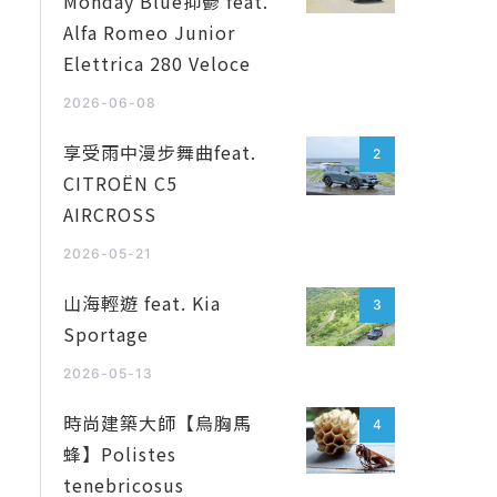
Monday Blue抑鬱 feat.
Alfa Romeo Junior
Elettrica 280 Veloce
2026-06-08
享受雨中漫步舞曲feat.
2
CITROËN C5
AIRCROSS
2026-05-21
山海輕遊 feat. Kia
3
Sportage
2026-05-13
時尚建築大師【烏胸馬
4
蜂】Polistes
tenebricosus