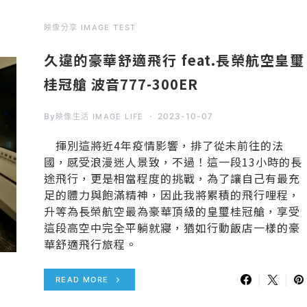
映像分享 IMAGE TEST
久違的豪華舒適飛行 feat.長榮航空皇璽
桂冠艙 波音777-300ER
By
2023-10-07
映像生活 IMAGE LIFE
揮別這將近4年疫情影響，排了從未前往的法
國，感受浪漫迷人景致，不過！這一段13小時的長
途飛行，更是相當程度的挑戰，為了讓自己有最充
足的體力與飽滿精神，因此我將累積的飛行哩程，
升等為長榮航空最為豪華頂級的皇璽桂冠艙，享受
這段高空中完全平躺就寢，猶如行動飯店一樣的豪
華舒適飛行旅程。
READ MORE