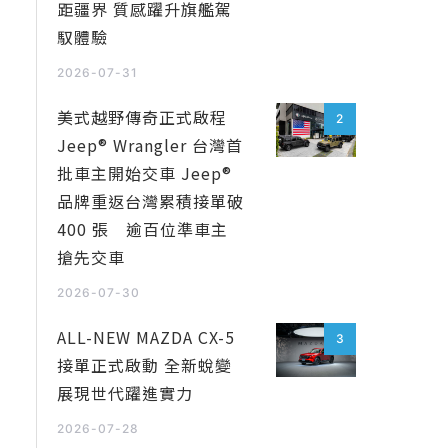
距疆界 質感躍升旗艦駕
馭體驗
2026-07-31
美式越野傳奇正式啟程
2
Jeep® Wrangler 台灣首
批車主開始交車 Jeep®
品牌重返台灣累積接單破
400 張 逾百位準車主
搶先交車
2026-07-30
ALL-NEW MAZDA CX-5
3
接單正式啟動 全新蛻變
展現世代躍進實力
2026-07-28