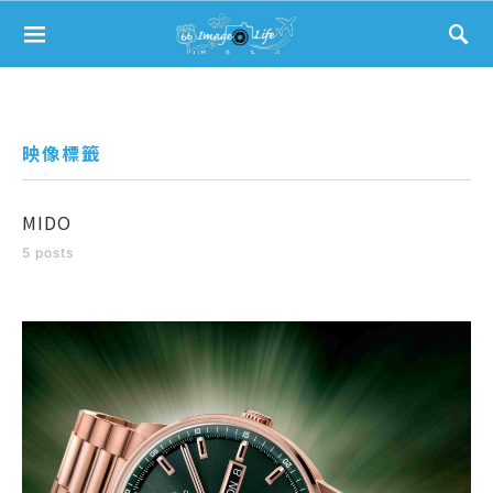
Search for:
映像標籤
MIDO
5 posts