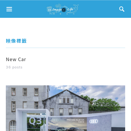
Search for:
映像標籤
New Car
36 posts