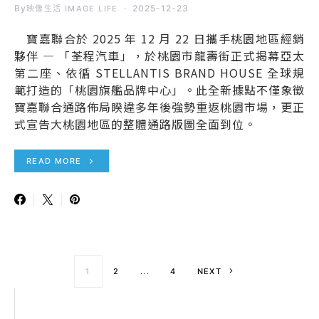
By
2025-12-23
映像生活 IMAGE LIFE
寶嘉聯合於 2025 年 12 月 22 日攜手桃園地區經銷
夥伴 — 「荃程汽車」，於桃園市龍壽街正式揭幕亞太
第二座、依循 STELLANTIS BRAND HOUSE 全球規
範打造的「桃園旗艦品牌中心」。此全新據點不僅象徵
寶嘉聯合通路佈局睽違多年後強勢重返桃園市場，更正
式宣告大桃園地區的整體通路版圖全面到位。
READ MORE
文章導覽
1
2
...
4
NEXT