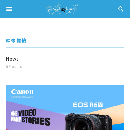
Search for:
映像標籤
News
95 posts