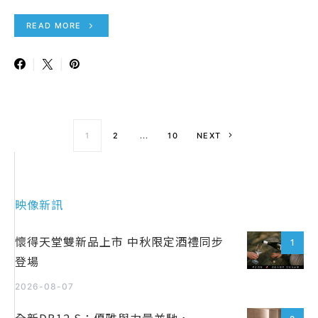
READ MORE
文章導覽
1
2
...
10
NEXT
映像新訊
懷得天堂雙新品上市 中秋限定酒禮同步
1
登場
2026-08-07