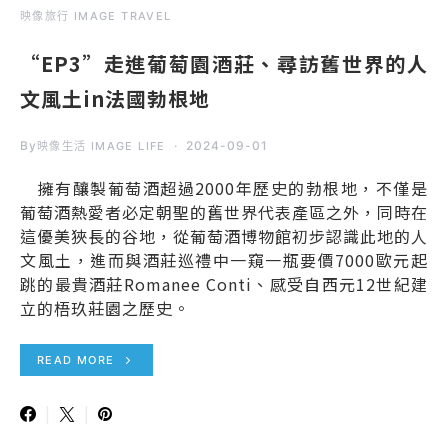
映像旅行 IMAGE TRAVEL
“EP3”走進葡萄園酒莊、尋訪舊世界的人
文風土in法國勃根地
By
2024-09-01
映像生活 IMAGE LIFE
擁有釀製葡萄酒超過2000年歷史的勃根地，不僅是
葡萄酒熱愛者必定朝聖的舊世界代表產區之外，同時在
這優美狹長的谷地，從葡萄酒博物館初步認識此地的人
文風土，進而與酒莊巡禮中一窺一瓶要價7000歐元起
跳的最貴酒莊Romanee Conti、感受自西元12世紀建
立的梧玖莊園之歷史。
READ MORE