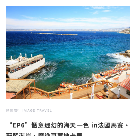
映像旅行 IMAGE TRAVEL
“EP6”愜意迷幻的海天一色 in法國馬賽、
蔚藍海岸、摩納哥蒙地卡羅