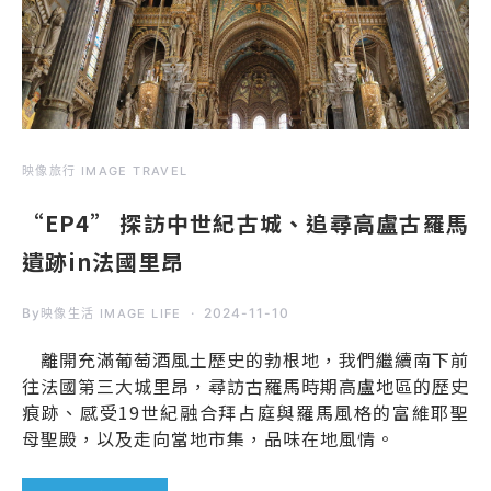
映像旅行 IMAGE TRAVEL
“EP4” 探訪中世紀古城、追尋高盧古羅馬
遺跡in法國里昂
By
2024-11-10
映像生活 IMAGE LIFE
離開充滿葡萄酒風土歷史的勃根地，我們繼續南下前
往法國第三大城里昂，尋訪古羅馬時期高盧地區的歷史
痕跡、感受19世紀融合拜占庭與羅馬風格的富維耶聖
母聖殿，以及走向當地市集，品味在地風情。