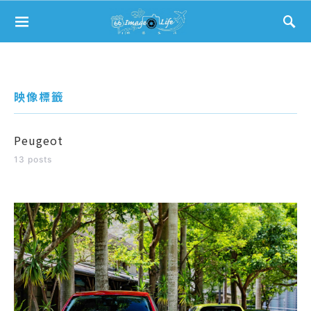
Search for:
映像標籤
Peugeot
13 posts