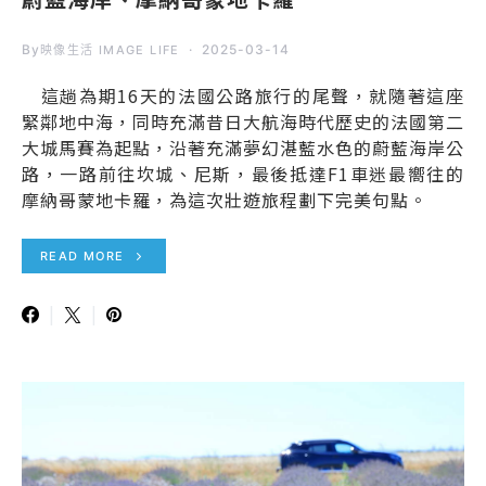
By
2025-03-14
映像生活 IMAGE LIFE
這趟為期16天的法國公路旅行的尾聲，就隨著這座
緊鄰地中海，同時充滿昔日大航海時代歷史的法國第二
大城馬賽為起點，沿著充滿夢幻湛藍水色的蔚藍海岸公
路，一路前往坎城、尼斯，最後抵達F1車迷最嚮往的
摩納哥蒙地卡羅，為這次壯遊旅程劃下完美句點。
READ MORE