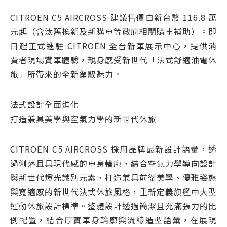
CITROËN C5 AIRCROSS 建議售價自新台幣 116.8 萬
元起（含汰舊換新及新購車等政府相關購車補助）。即
日起正式進駐 CITROËN 全台新車展示中心，提供消
費者現場賞車體驗，親身感受新世代「法式舒適油電休
旅」所帶來的全新駕馭魅力。
法式設計全面進化
打造兼具美學與空氣力學的新世代休旅
CITROËN C5 AIRCROSS 採用品牌最新設計語彙，透
過俐落且具現代感的車身輪廓，結合空氣力學導向設計
與新世代燈光識別元素，打造兼具前衛美學、優雅姿態
與寬適感的新世代法式休旅風格，重新定義旗艦中大型
運動休旅設計標準。整體設計透過簡潔且充滿張力的比
例配置，結合厚實車身輪廓與流線造型語彙，在展現