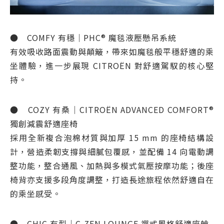
● COMFY 有穩｜PHC® 魔毯液壓懸吊系統
有效吸收路面震動與顛簸，帶來如魔毯般平穩舒適的乘
坐體驗，進一步展現 CITROËN 對舒適駕馭的核心堅
持。
● COZY 有桑｜CITROËN ADVANCED COMFORT®
獨創減震舒適座椅
採用全新複合泡棉材質與加厚 15 mm 的座椅結構設
計，營造柔韌支撐與細膩包覆感，並配備 14 向電動調
整功能，整合通風、加熱與多模式氣壓按摩功能；後座
椅背亦支援多段角度調整，打造長途旅程依然舒適自在
的乘坐感受。
● CHIC 有型｜C-ZEN LOUNGE 禪式風格舒適座艙