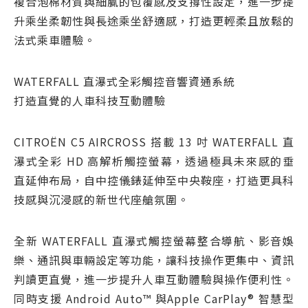
複合泡棉材質與細膩的包覆感及支撐性設定，進一步提
升乘坐柔韌性與長途乘坐舒適感，打造更輕柔且放鬆的
法式乘車體驗。
WATERFALL 直瀑式全彩觸控音響資通系統
打造直覺的人車科技互動體驗
CITROËN C5 AIRCROSS 搭載 13 吋 WATERFALL 直
瀑式全彩 HD 高解析觸控螢幕，透過極具未來感的垂
直延伸布局，自中控儀錶延伸至中央鞍座，打造更具科
技感與沉浸感的新世代座艙氛圍。
全新 WATERFALL 直瀑式觸控螢幕整合導航、影音娛
樂、通訊與車輛設定等功能，讓科技操作更集中、資訊
判讀更直覺，進一步提升人車互動體驗與操作便利性。
同時支援 Android Auto™ 與Apple CarPlay® 智慧型