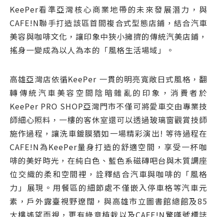
KeePer看準亞灣核心商業地帶的未來發展潛力，與
CAFE!N聯手打造該區首間複合式型態店鋪，結合汽車
美容與咖啡文化，讓印象中狹小擁擠的傳統汽美店鋪，
搖身一變成為以人為本的「風格生活場域」。
高雄亞灣店依循KeePer 一貫的明亮寬敞日式風格，翻
轉傳統汽車美容空間陰暗雜亂的印象，消費者於
KeePer PRO SHOP亞灣門市不僅可將愛車交由專業技
師細心照料，一樓的客休室還可以透過玻璃窗觀賞技師
施作過程，讓洗車鍍膜猶如一場精彩演出! 等待過程在
CAFE!N為KeePer量身打造的舒適空間，享受一杯咖
啡的美好時光，在純白色、藍色系磁磚吧台與木質調座
位交織的柔和空間裡，詮釋結合汽車與咖啡的「風格
力」展現。用餐區的細節處不僅嵌入停車格等汽車元
素，戶外露臺視野遼闊，與高雄市立圖書館總館及85
大樓遙望而視，更有綠意植栽以及CAFE!N驚嘆號標誌