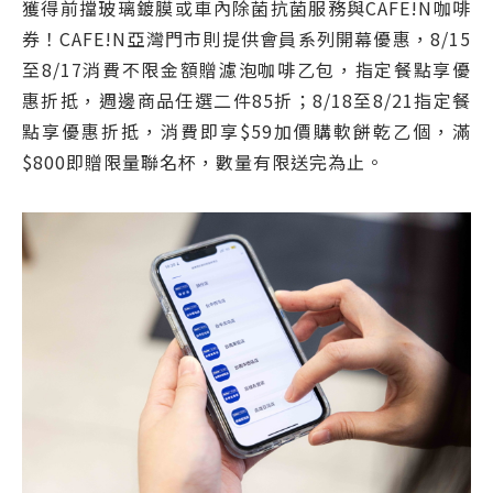
獲得前擋玻璃鍍膜或車內除菌抗菌服務與CAFE!N咖啡
券！CAFE!N亞灣門市則提供會員系列開幕優惠，8/15
至8/17消費不限金額贈濾泡咖啡乙包，指定餐點享優
惠折抵，週邊商品任選二件85折；8/18至8/21指定餐
點享優惠折抵，消費即享$59加價購軟餅乾乙個，滿
$800即贈限量聯名杯，數量有限送完為止。