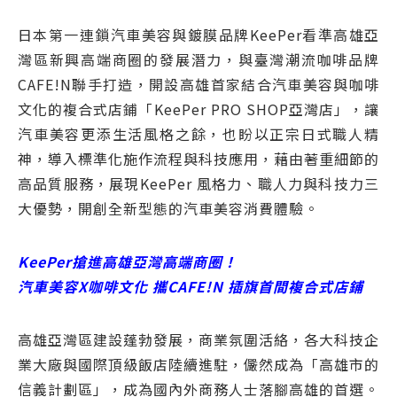
日本第一連鎖汽車美容與鍍膜品牌KeePer看準高雄亞
灣區新興高端商圈的發展潛力，與臺灣潮流咖啡品牌
CAFE!N聯手打造，開設高雄首家結合汽車美容與咖啡
文化的複合式店鋪「KeePer PRO SHOP亞灣店」，讓
汽車美容更添生活風格之餘，也盼以正宗日式職人精
神，導入標準化施作流程與科技應用，藉由著重細節的
高品質服務，展現KeePer 風格力、職人力與科技力三
大優勢，開創全新型態的汽車美容消費體驗。
KeePer搶進高雄亞灣高端商圈！
汽車美容X咖啡文化 攜CAFE!N 插旗首間複合式店鋪
高雄亞灣區建設蓬勃發展，商業氛圍活絡，各大科技企
業大廠與國際頂級飯店陸續進駐，儼然成為「高雄市的
信義計劃區」，成為國內外商務人士落腳高雄的首選。