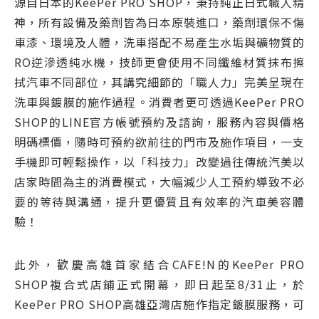
源自日本的KeePer PRO SHOP，秉持純正日式職人精
神，所有設備及藥劑皆為日本原裝進口，藥劑環保不傷
車漆、環境及人體，洗車搭配不易產生水垢與礦物質的
RO逆滲透純水機，技師更會使用不同纖維材質抹布擦
拭汽車不同部位，其講究細節的「職人力」完美呈現在
洗車與鍍膜的施作過程。消費者更可透過KeePer PRO
SHOP的LINE官方帳號預約及諮詢，服務內容與價格
明碼標價，隨時可預約欲前往的門市及施作項目，一支
手機即可輕鬆操作，以「科技力」改變過往傳統汽美以
店家時間為主的消費模式，大幅減少人工預約導致不必
要的等待與溝通，提升更優質且有效率的汽車美容體
驗！
此外，歡慶高雄首家結合CAFE!N的KeePer PRO
SHOP複合式店鋪正式開幕，即日起至8/31止，於
KeePer PRO SHOP高雄亞灣店施作指定鍍膜服務，可