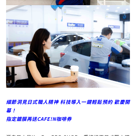
細節洞見日式職人精神 科技導入一鍵輕鬆預約 歡慶開
幕！
指定鍍膜再送CAFE!N咖啡券