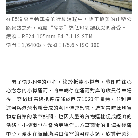
在E5道央自動車道的行駛過程中，除了優美的山巒公
路景致之外，就屬“發寒”這個地名讓我感同身受。
鏡頭：RF24-105mm F4-7.1 IS STM
快門：1/6400s、光圈：f/5.6、ISO 800
開了快3小時的車程，終於抵達小樽市，隨即前往心
心念念的小樽運河，將車輛停在運河對岸的收費停車場
後，穿過斑馬線抵達這條於西元1923年開通，並利用
運河與港灣串聯合成的海陸轉運系統，造就當時此地貨
物倉儲業的繁華熱鬧，也因大量的貨物運輸促成經濟的
活絡，小樽市也在當時更稱作北方華爾街的北海道經濟
中心，漫步在被舖滿潔白積雪的河岸步道，欣賞著緊鄰