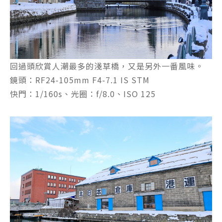
回過頭欣賞人潮最多的淺草橋，又是另外一番風味。
鏡頭：RF24-105mm F4-7.1 IS STM
快門：1/160s、光圈：f/8.0、ISO 125