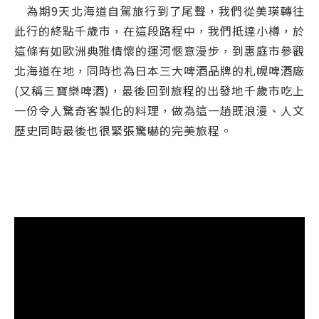
為期9天北海道自駕旅行到了尾聲，我們從美瑛轉往
此行的終點千歲市，在這段路程中，我們抵達小樽，於
這條有如歐洲典雅情懷的運河愜意漫步，到惠庭市參觀
北海道在地，同時也為日本三大啤酒品牌的札幌啤酒廠
(又稱三寶樂啤酒)，最後回到旅程的出發地千歲市吃上
一份令人驚奇客製化的料理，做為這一趟既浪漫、人文
歷史同時最後也很緊張驚嚇的完美旅程。