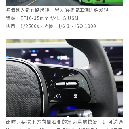
準備進入新竹路段後，累人的擁擠車潮開始湧現。
鏡頭：EF16-35mm f/4L IS USM
快門：1/2500s、光圈：f/6.3、ISO 1000
此時只要按下方向盤右側的定速巡航按鍵，即可透過