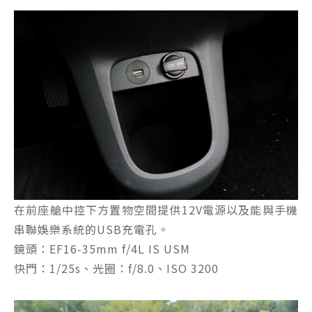
在前座艙中控下方置物空間提供12V電源以及能與手機
串聯娛樂系統的USB充電孔。
鏡頭：EF16-35mm f/4L IS USM
快門：1/25s、光圈：f/8.0、ISO 3200