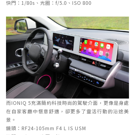
快門：1/80s、光圈：f/5.0、ISO 800
而IONIQ 5充滿簡約科技時尚的駕駛介面，更像是身處
在自家客廳中愜意舒適，卻更多了靈活行動的沿途美
景。
鏡頭：RF24-105mm F4 L IS USM