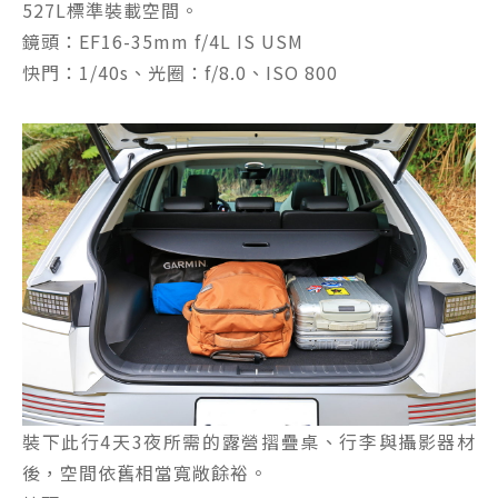
527L標準裝載空間。
鏡頭：EF16-35mm f/4L IS USM
快門：1/40s、光圈：f/8.0、ISO 800
裝下此行4天3夜所需的露營摺疊桌、行李與攝影器材
後，空間依舊相當寬敞餘裕。