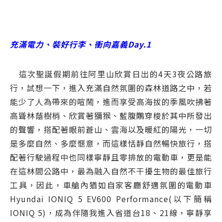
充滿電力、裝好行李、衝向嘉義Day.1
這次聖誕假期前往阿里山欣賞日出的4天3夜公路旅
行，試想一下，進入充滿自然氛圍的森林道路之中，若
能少了人為帶來的喧鬧，進而享受高海拔的季風吹拂著
高聳林蔭樹梢、欣賞著獼猴、藍腹鷴穿梭於其中所發出
的聲響，搭配著眼前蒼山、雲海以及暖紅的陽光，一切
是多麼自然、多麼愜意，而這樣恬靜自然暢快旅行，搭
配著行駛過程中也同樣寧靜且零排放的電動車，更是能
在這林間公路中，最為融入自然不干擾生物的最佳旅行
工具，因此，車艙內猶如自家客廳舒適氛圍的電動車
Hyundai IONIQ 5 EV600 Performance(以下簡稱
IONIQ 5)，成為伴隨我進入省道台18、21線，寧靜享