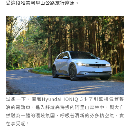
受這段唯美阿里山公路旅行座駕。
試想一下，開著Hyundai IONIQ 5少了引擎排氣管聲
浪的電動車，進入靜謐高海拔的阿里山森林中，與大自
然融為一體的環境氛圍，呼吸著清新的芬多精空氣，實
在享受呢！