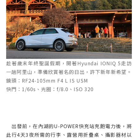
趁著歲末年終聖誕假期，開著Hyundai IONIQ 5走訪
一趟阿里山，準備欣賞著名的日出，許下新年新希望。
鏡頭：RF24-105mm F4 L IS USM
快門：1/60s、光圈：f/8.0、ISO 320
出發前，在內湖的U-POWER快充站充飽電力後，將
此行4天3夜所需的行李、露營用折疊桌、攝影器材以