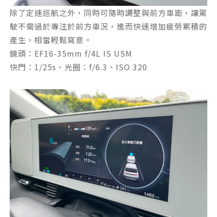
除了定速巡航之外，同時可隨時調整與前方車距，讓駕
駛不需過於專注於前方車況，進而快速增加疲勞累積的
產生，相當輕鬆寫意。
鏡頭：EF16-35mm f/4L IS USM
快門：1/25s、光圈：f/6.3、ISO 320