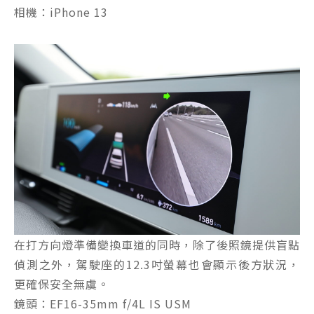
相機：iPhone 13
在打方向燈準備變換車道的同時，除了後照鏡提供盲點
偵測之外，駕駛座的12.3吋螢幕也會顯示後方狀況，
更確保安全無虞。
鏡頭：EF16-35mm f/4L IS USM