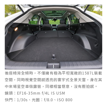
後座椅背全傾時，不僅擁有極為平坦寬敞的1587L裝載
空間，同時視覺空間感透亮的寰宇式全景天窗，身在其
中來場星空車宿露營，同樣相當愜意，沒有壓迫感。
鏡頭：EF16-35mm f/4L IS USM
快門：1/30s、光圈：f/8.0、ISO 800