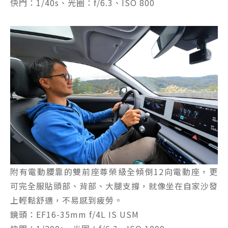
快門：1/40s、光圈：f/6.3、ISO 800
附有電動腰靠的雙前座尊榮級全傾倒12向電動座，更
可完全服貼頭部、背部、大腿支撐，就像坐在自家沙發
上輕鬆舒適，不易感到疲勞。
鏡頭：EF16-35mm f/4L IS USM