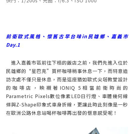
快門：1/200s、光圈：f/6.3、ISO 1000
前衛歐式風格、懷舊古早台味in民雄鄉、嘉義市
Day.1
進入嘉義市區前往下榻的飯店之前，我們先進入位於
民雄鄉的“星巴克”買杯咖啡稍事休息一下，而特意造
訪次處不僅只是休息，而是這座猶如歐式尖塔教堂設計
的咖啡店，映襯著IONIQ 5相當前衛時尚的
Parametric Pixels數位像素LED日行燈、車體幾何線
條與Z-Shape印象式車身折線，更讓此時此刻像是一秒
在歐洲公路休息站喝杯咖啡再出發的愜意感受呢！