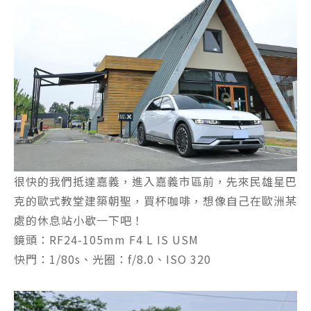
很快的我們抵達嘉義，進入嘉義市區前，先來民雄星巴
克的歐式教堂建築朝聖，買杯咖啡，想像自己在歐洲某
處的休息站小歇一下吧！
鏡頭：RF24-105mm F4 L IS USM
快門：1/80s、光圈：f/8.0、ISO 320