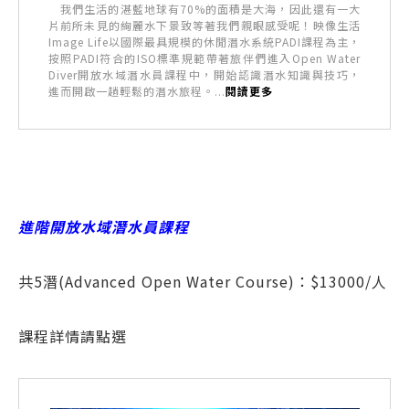
我們生活的湛藍地球有70%的面積是大海，因此還有一大
片前所未見的絢麗水下景致等著我們親眼感受呢！映像生活
Image Life以國際最具規模的休閒潛水系統PADI課程為主，
按照PADI符合的ISO標準規範帶著旅伴們進入Open Water
Diver開放水域潛水員課程中，開始認識潛水知識與技巧，
進而開啟一趟輕鬆的潛水旅程。...
閱讀更多
進階開放水域潛水員課程
共5潛(Advanced Open Water Course)：$13000/人
課程詳情請點選