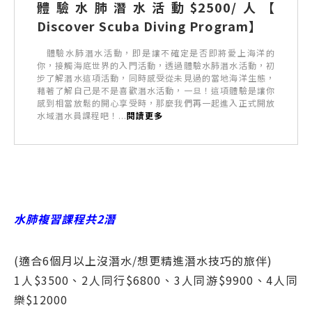
體驗水肺潛水活動$2500/人【
Discover Scuba Diving Program】
體驗水肺潛水活動，即是讓不確定是否即將愛上海洋的
你，接觸海底世界的入門活動，透過體驗水肺潛水活動，初
步了解潛水這項活動，同時感受從未見過的當地海洋生態，
藉著了解自己是不是喜歡潛水活動，一旦！這項體驗是讓你
感到相當放鬆的開心享受時，那麼我們再一起進入正式開放
水域潛水員課程吧！...
閱讀更多
水肺複習課程共2潛
(適合6個月以上沒潛水/想更精進潛水技巧的旅伴)
1人$3500、2人同行$6800、3人同游$9900、4人同
樂$12000