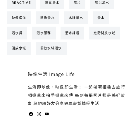
REACTIVE
導覽潛水
放呆
放呆潛水
映像海洋
映像潛水
水肺潛水
潛水
潛水員
潛水服務
潛水課程
進階開放水域
開放水域
開放水域潛水
映像生活 Image Life
生活即映像、映像即生活！ 一起帶著相機去旅行
相機拿來拍手機拿來傳 每刻每張照片都是美好故
事 與親朋好友分享優異畫質精采生活