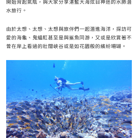
開始背起氣瓶，與大家分享湛藍大海炫目神迷的水肺潛
水旅行。
由於太想、太想、太想與旅伴們一起潛進海洋，探訪可
愛的海龜、鬼蝠魟甚至是與鯊魚同游，又或是欣賞著不
曾在岸上看過的壯闊峽谷或是如花園般的繽紛珊瑚。