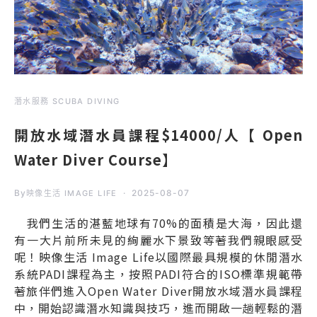
潛水服務 SCUBA DIVING
開放水域潛水員課程$14000/人【 Open
Water Diver Course】
By
2025-08-07
映像生活 IMAGE LIFE
我們生活的湛藍地球有70%的面積是大海，因此還
有一大片前所未見的絢麗水下景致等著我們親眼感受
呢！映像生活 Image Life以國際最具規模的休閒潛水
系統PADI課程為主，按照PADI符合的ISO標準規範帶
著旅伴們進入Open Water Diver開放水域潛水員課程
中，開始認識潛水知識與技巧，進而開啟一趟輕鬆的潛