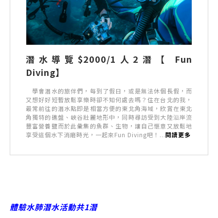
潛水導覽$2000/1人2潛【 Fun
Diving】
學會潛水的旅伴們，每到了假日，或是無法休個長假，而
又想好好短暫放鬆享樂時卻不知何處去嗎？住在台北的我，
最常前往的潛水點即是相當方便的東北角海域，欣賞在東北
角獨特的礁盤、峽谷壯麗地形中，同時尋訪受到大陸沿岸流
豐富營養鹽而於此彙集的魚群、生物，讓自己愜意又放鬆地
享受這個水下消磨時光，一起來Fun Diving吧！...
閱讀更多
體驗水肺潛水活動共1潛