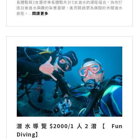
長體驗與3支選修專長體驗共計5支潛水的課程組合，為你打
造日後潛水興趣的紮實基礎，進而開啟更為廣闊的休閒潛水
旅程。...
閱讀更多
潛水導覽$2000/1人2潛【 Fun
Diving】