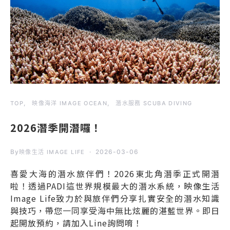
TOP
映像海洋 IMAGE OCEAN
潛水服務 SCUBA DIVING
2026潛季開潛囉！
By
2026-03-06
映像生活 IMAGE LIFE
喜愛大海的潛水旅伴們！2026東北角潛季正式開潛
啦！透過PADI這世界規模最大的潛水系統，映像生活
Image Life致力於與旅伴們分享扎實安全的潛水知識
與技巧，帶您一同享受海中無比炫麗的湛藍世界。即日
起開放預約，請加入Line詢問唷！