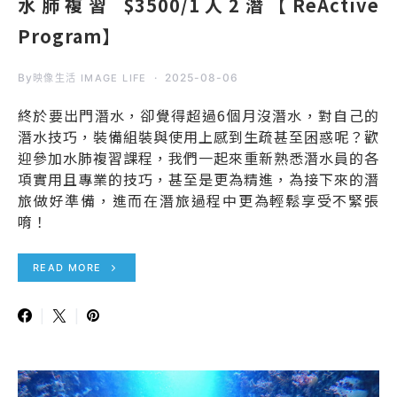
水肺複習 $3500/1人2潛【ReActive
Program】
By
2025-08-06
映像生活 IMAGE LIFE
終於要出門潛水，卻覺得超過6個月沒潛水，對自己的
潛水技巧，裝備組裝與使用上感到生疏甚至困惑呢？歡
迎參加水肺複習課程，我們一起來重新熟悉潛水員的各
項實用且專業的技巧，甚至是更為精進，為接下來的潛
旅做好準備，進而在潛旅過程中更為輕鬆享受不緊張
唷！
READ MORE