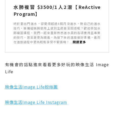
水肺複習 $3500/1人2潛【ReActive
Program】
終於要出門潛水，卻覺得超過6個月沒潛水，對自己的潛水
技巧，裝備組裝與使用上感到生疏甚至困惑呢？歡迎參加水
肺複習課程，我們一起來重新熟悉潛水員的各項實用且專業
的技巧，甚至是更為精進，為接下來的潛旅做好準備，進而
在潛旅過程中更為輕鬆享受不緊張唷！...
閱讀更多
有機會的話點進來看看更多好玩的映像生活 Image
Life
映像生活Image Life粉絲團
映像生活Image Life Instagram