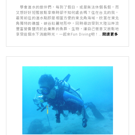
學會潛水的旅伴們，每到了假日，或是無法休個長假，而
又想好好短暫放鬆享樂時卻不知何處去嗎？住在台北的我，
最常前往的潛水點即是相當方便的東北角海域，欣賞在東北
角獨特的礁盤、峽谷壯麗地形中，同時尋訪受到大陸沿岸流
豐富營養鹽而於此彙集的魚群、生物，讓自己愜意又放鬆地
享受這個水下消磨時光，一起來Fun Diving吧！...
閱讀更多