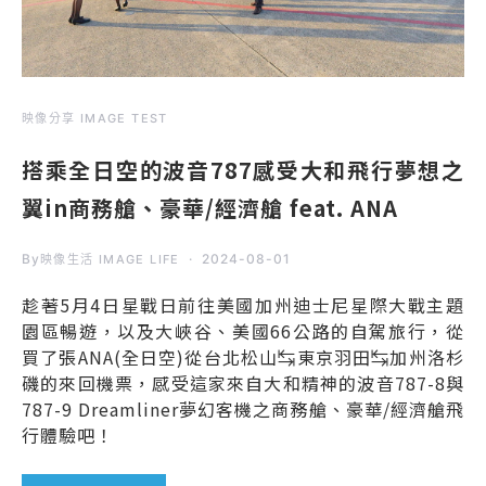
映像分享 IMAGE TEST
搭乘全日空的波音787感受大和飛行夢想之
翼in商務艙、豪華/經濟艙 feat. ANA
By
2024-08-01
映像生活 IMAGE LIFE
趁著5月4日星戰日前往美國加州迪士尼星際大戰主題
園區暢遊，以及大峽谷、美國66公路的自駕旅行，從
買了張ANA(全日空)從台北松山↹東京羽田↹加州洛杉
磯的來回機票，感受這家來自大和精神的波音787-8與
787-9 Dreamliner夢幻客機之商務艙、豪華/經濟艙飛
行體驗吧！