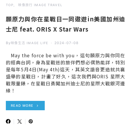
TOP
映像旅行 IMAGE TRAVEL
願原力與你在星戰日一同遨遊in美國加州迪
士尼 feat. ORIS X Star Wars
By
2024-07-08
映像生活 IMAGE LIFE
May the force be with you，這句願原力與你同在
的經典台詞，身為星戰迷的旅伴們想必偶熟能詳，特別
是每年5月4日(May 4th)這天，其英文諧音更造就共襄
盛舉的星戰日，計畫了好久，這次我們與ORIS 星際大
戰限量錶，在星戰日勇闖加州迪士尼的星際大戰銀河邊
緣！
READ MORE