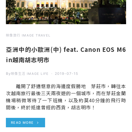
映像旅行 IMAGE TRAVEL
亞洲中的小歐洲(中) feat. Canon EOS M6
in越南胡志明市
By
2019-07-15
映像生活 IMAGE LIFE
離開了舒適愜意的海邊度假勝地 芽莊市，轉往本
次越南旅行最後三天兩夜遊的一個城市，而在芽莊金蘭
機場稍微等待了一下班機，以及約莫40分鐘的飛行時
間後，終於抵達曾經的西貢，胡志明市！
READ MORE