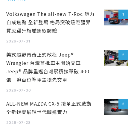
Volkswagen The all-new T-Roc 魅力
1
自成焦點 全新登場 格局突破級距疆界
質感躍升旗艦駕馭體驗
2026-07-31
美式越野傳奇正式啟程 Jeep®
2
Wrangler 台灣首批車主開始交車
Jeep® 品牌重返台灣累積接單破 400
張 逾百位準車主搶先交車
2026-07-30
ALL-NEW MAZDA CX-5 接單正式啟動
3
全新蛻變展現世代躍進實力
2026-07-28