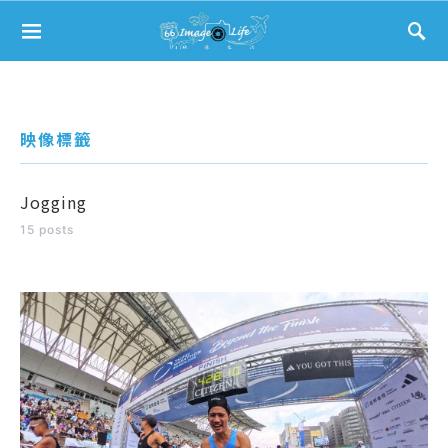
Search for:
映像標籤
Jogging
15 posts