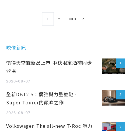
文章導覽
1
2
NEXT
映像新訊
懷得天堂雙新品上市 中秋限定酒禮同步
1
登場
2026-08-07
全新DB12 S：優雅與力量並馳，
2
Super Tourer的顛峰之作
2026-08-07
Volkswagen The all-new T-Roc 魅力
3