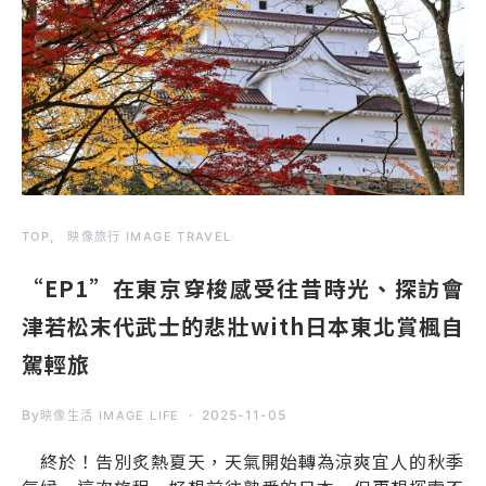
TOP
映像旅行 IMAGE TRAVEL
“EP1”在東京穿梭感受往昔時光、探訪會
津若松末代武士的悲壯with日本東北賞楓自
駕輕旅
By
2025-11-05
映像生活 IMAGE LIFE
終於！告別炙熱夏天，天氣開始轉為涼爽宜人的秋季