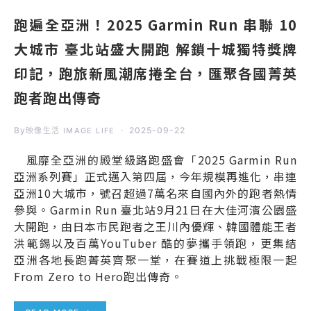
跑遍全亞洲！2025 Garmin Run 串聯 10
大城市 臺北站盛大開跑 解鎖十城獨特獎牌
印記，跑旅新風潮席捲全台，匯聚各國菁英
跑者跑出傳奇
By
2025-09-22
映像生活 IMAGE LIFE
風靡全亞洲的殿堂級路跑盛會「2025 Garmin Run
亞洲系列賽」正式邁入第四屆，今年規模再進化，串連
亞洲10大城市，號召超過7萬名來自國內外的跑者熱情
參與。Garmin Run 臺北站9月21日在大佳河濱公園盛
大開跑，由日本市民跑者之王川內優輝、韓國體能王者
洪範錫以及百萬YouTuber 酷的夢攜手領跑，更集結
亞洲各地長跑菁英齊聚一堂，在賽道上挑戰極限一起
From Zero to Hero跑出傳奇。