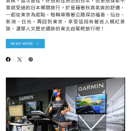
氣候，這次旅程，好想前往熟悉的日本，但更想探索不
曾感受過的日本鄉間旅行。於是藉著秋高氣爽的舒適，
一起從東京為起點，租輛車隨著公路探訪福島、仙台、
新潟、日光，再回到東京，享受這段有著迷人楓紅景
致、濃厚人文歷史遺跡的東北自駕輕旅行吧！
READ MORE