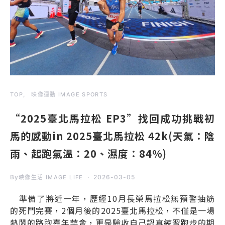
TOP
映像運動 IMAGE SPORTS
“2025臺北馬拉松 EP3”找回成功挑戰初
馬的感動in 2025臺北馬拉松 42k(天氣：陰
雨、起跑氣溫：20、濕度：84%)
By
2026-03-05
映像生活 IMAGE LIFE
準備了將近一年，歷經10月長榮馬拉松無預警抽筋
的死鬥完賽，2個月後的2025臺北馬拉松，不僅是一場
熱鬧的路跑嘉年華會，更是驗收自己認真練習跑步的期