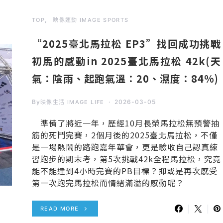
TOP
映像運動 IMAGE SPORTS
“2025臺北馬拉松 EP3”找回成功挑戰
初馬的感動in 2025臺北馬拉松 42k(天
氣：陰雨、起跑氣溫：20、濕度：84%)
By
2026-03-05
映像生活 IMAGE LIFE
準備了將近一年，歷經10月長榮馬拉松無預警抽
筋的死鬥完賽，2個月後的2025臺北馬拉松，不僅
是一場熱鬧的路跑嘉年華會，更是驗收自己認真練
習跑步的期末考，第5次挑戰42k全程馬拉松，究竟
能不能達到4小時完賽的PB目標？抑或是再次感受
第一次跑完馬拉松而情緒滿溢的感動呢？
READ MORE