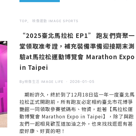
TOP
映像運動 IMAGE SPORTS
“2025臺北馬拉松 EP1” 跑友們齊聚一
堂領取准考證，補充裝備準備迎接期末測
驗at馬拉松運動博覽會 Marathon Expo
in Taipei
By
2026-01-05
映像生活 IMAGE LIFE
期盼許久，終於到了12月18日這一年一度臺北馬
拉松正式開跑前，所有跑友必定相約臺北市花博爭
艷館一同領取參賽號碼布、物資，趁著【馬拉松運
動博覽會 Marathon Expo in Taipei】，除了與跑
友們一起相見歡互道加油之外，也來找找逛逛有甚
麼好康、好買的吧！