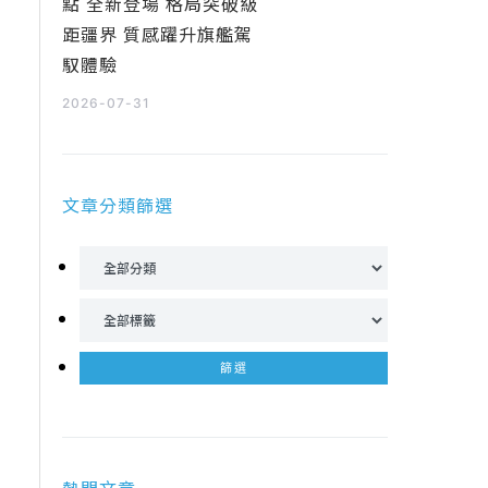
點 全新登場 格局突破級
距疆界 質感躍升旗艦駕
馭體驗
2026-07-31
文章分類篩選