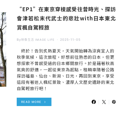
“EP1”在東京穿梭感受往昔時光、探訪
會津若松末代武士的悲壯with日本東北
賞楓自駕輕旅
By
2025-11-05
映像生活 IMAGE LIFE
終於！告別炙熱夏天，天氣開始轉為涼爽宜人的
秋季氣候，這次旅程，好想前往熟悉的日本，但更
想探索不曾感受過的日本鄉間旅行。於是藉著秋高
氣爽的舒適，一起從東京為起點，租輛車隨著公路
探訪福島、仙台、新潟、日光，再回到東京，享受
這段有著迷人楓紅景致、濃厚人文歷史遺跡的東北
自駕輕旅行吧！
READ MORE