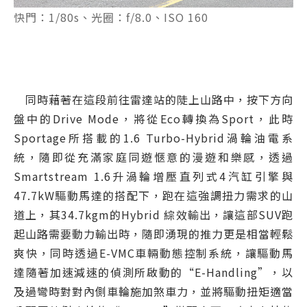
快門：1/80s、光圈：f/8.0、ISO 160
同時藉著在這段前往雷達站的陡上山路中，按下方向
盤中的Drive Mode，將從Eco轉換為Sport，此時
Sportage所搭載的1.6 Turbo-Hybrid渦輪油電系
統，隨即從充滿家庭同遊愜意的漫遊和樂感，透過
Smartstream 1.6升渦輪增壓直列式4汽缸引擎與
47.7kW驅動馬達的搭配下，跑在這強調扭力需求的山
道上，其34.7kgm的Hybrid 綜效輸出，讓這部SUV跑
起山路需要動力輸出時，隨即湧現的推力更是相當輕鬆
爽快，同時透過E-VMC車輛動態控制系統，讓驅動馬
達隨著加速減速的偵測所啟動的“E-Handling”，以
及過彎時對對內側車輪施加煞車力，並將驅動扭矩適當