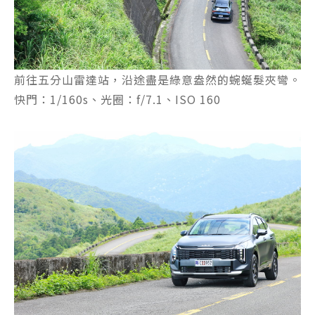
前往五分山雷達站，沿途盡是綠意盎然的蜿蜒髮夾彎。
快門：1/160s、光圈：f/7.1、ISO 160