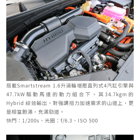
搭載Smartstream 1.6升渦輪增壓直列式4汽缸引擎與
47.7kW驅動馬達的動力組合下，其34.7kgm的
Hybrid 綜效輸出，對強調扭力加速需求的山道上，更
是相當飽滿，充滿勁道。
快門：1/200s、光圈：f/6.3、ISO 500