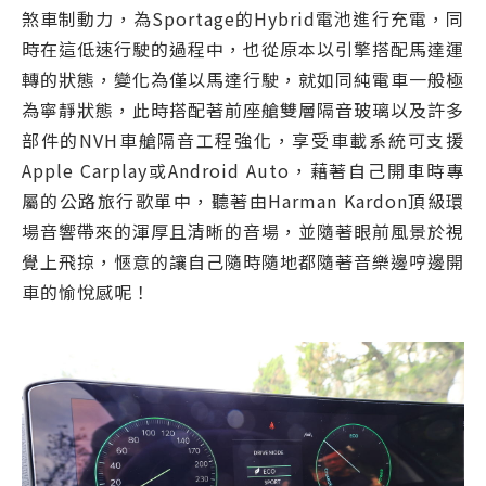
煞車制動力，為Sportage的Hybrid電池進行充電，同
時在這低速行駛的過程中，也從原本以引擎搭配馬達運
轉的狀態，變化為僅以馬達行駛，就如同純電車一般極
為寧靜狀態，此時搭配著前座艙雙層隔音玻璃以及許多
部件的NVH車艙隔音工程強化，享受車載系統可支援
Apple Carplay或Android Auto，藉著自己開車時專
屬的公路旅行歌單中，聽著由Harman Kardon頂級環
場音響帶來的渾厚且清晰的音場，並隨著眼前風景於視
覺上飛掠，愜意的讓自己隨時隨地都隨著音樂邊哼邊開
車的愉悅感呢！