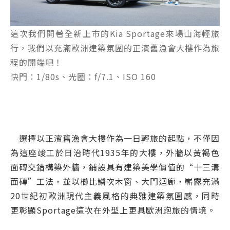
這次我們開著全新上市的Kia Sportage來場山海輕旅
行，我們以充滿歐洲建築氛圍的正濱舊漁會大樓作為旅
程的開端吧！
快門：1/80s、光圈：f/7.1、ISO 160
選擇以正濱舊漁會大樓作為一日輕旅的起點，不僅因
為這座竣工於日治時代1935年的大樓，外牆以黃褐色
面磚交錯構築外牆，鋪設具有建築美學價值的“十三溝
面磚”工法，並以櫛比鱗次木窗、大門迴廊，嶄露充滿
20世紀初歐洲現代主義風格的典雅建築氛圍感，同時
更彰顯Sportage這次在外型上更具歐洲跑旅的情境。