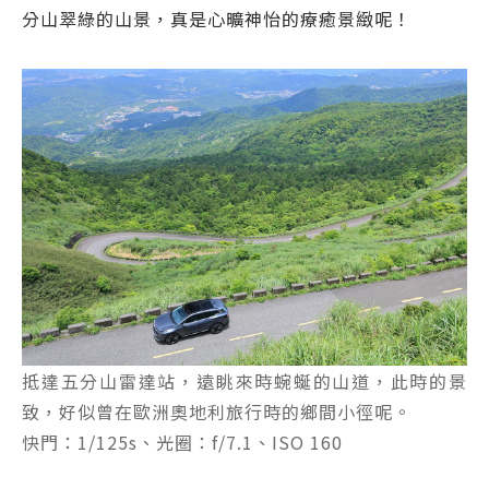
分山翠綠的山景，真是心曠神怡的療癒景緻呢！
抵達五分山雷達站，遠眺來時蜿蜒的山道，此時的景
致，好似曾在歐洲奧地利旅行時的鄉間小徑呢。
快門：1/125s、光圈：f/7.1、ISO 160