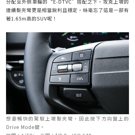
分配至外側車輪的“E-DTVC”搭配之下，攻克上坡的
連續髮夾彎更是相當銳利且穩定，絲毫忘了這是一部有
著1.65m高的SUV呢！
想要暢快的駕馭上坡髮夾彎，因此按下方向盤上的
Drive Mode鍵。