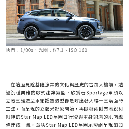
快門：1/80s、光圈：f/7.1、ISO 160
在這座見證基隆漁業的文化與歷史的古蹟大樓前，透
過沉穩典雅的歐式建築氛圍，欣賞著Sportage車頭以
立體三維造型水箱護罩造型像是呼應著大樓十三溝面磚
工法，而呈現的立體光影感開始，再隨著兩側有著銳利
眼神的Star Map LED星圖日行燈與車身飽滿的肌肉線
條連成一氣，並與Star Map LED星圖尾燈組呈現猶如