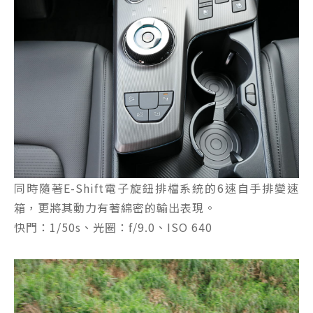
同時隨著E-Shift電子旋鈕排檔系統的6速自手排變速
箱，更將其動力有著綿密的輸出表現。
快門：1/50s、光圈：f/9.0、ISO 640