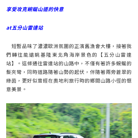
享受攻克蜿蜒山道的快意
at五分山雷達站
短暫品味了濃濃歐洲氛圍的正濱舊漁會大樓，接著我
們轉往能遠眺基隆東北角海岸景色的【五分山雷達
站】。這條通往雷達站的山路中，不僅有著許多蜿蜒的
髮夾彎，同時道路隨著山勢的起伏，伴隨著兩旁蒼翠的
綠茵，更好似曾經在奧地利旅行時的鄉間山路小徑的愜
意美景。