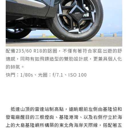
配備235/60 R18的鋁圈，不僅有著符合家庭出遊的舒
適感，同時有如飛鏢造型的雙肋設計感，更兼具個人化
的帥氣。
快門：1/80s、光圈：f/7.1、ISO 100
抵達山頂的雷達站制高點，遠眺眼前左側由基隆協和
發電廠醒目的三根煙囪、基隆港灣、以及右側佇立於海
上的大島基隆嶼所構築的東北角海岸天際線，搭配著五