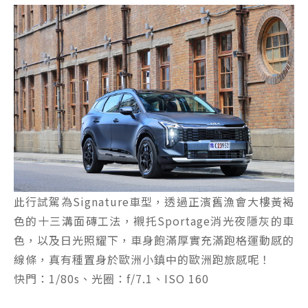
此行試駕為Signature車型，透過正濱舊漁會大樓黃褐
色的十三溝面磚工法，襯托Sportage消光夜隱灰的車
色，以及日光照耀下，車身飽滿厚實充滿跑格運動感的
線條，真有種置身於歐洲小鎮中的歐洲跑旅感呢！
快門：1/80s、光圈：f/7.1、ISO 160