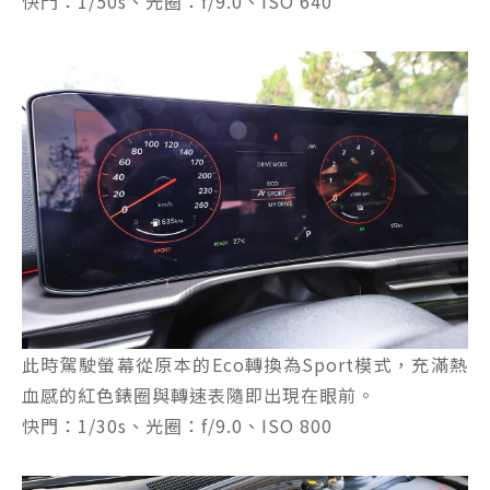
快門：1/50s、光圈：f/9.0、ISO 640
此時駕駛螢幕從原本的Eco轉換為Sport模式，充滿熱
血感的紅色錶圈與轉速表隨即出現在眼前。
快門：1/30s、光圈：f/9.0、ISO 800