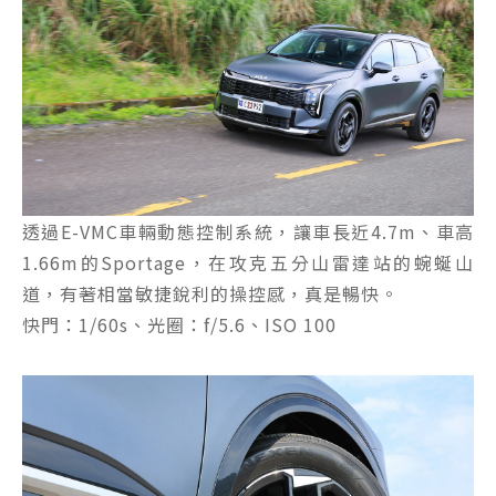
透過E-VMC車輛動態控制系統，讓車長近4.7m、車高
1.66m的Sportage，在攻克五分山雷達站的蜿蜒山
道，有著相當敏捷銳利的操控感，真是暢快。
快門：1/60s、光圈：f/5.6、ISO 100