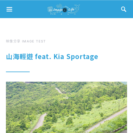
Search for:
映像分享 IMAGE TEST
山海輕遊 feat. Kia Sportage