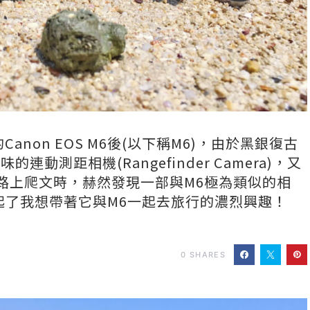
non EOS M6後(以下稱M6)，由於黑銀復古
測距相機(Rangefinder Camera)，又
網路上爬文時，赫然發現一部與M6極為類似的相
，於是燃起了我想帶著它與M6一起去旅行的濃烈興趣！
0
SHARES