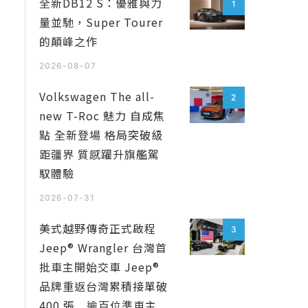
全新DB12 S：優雅與力
1
量並馳，Super Tourer
的顛峰之作
2026-08-07
Volkswagen The all-
2
new T-Roc 魅力 自成焦
點 全新登場 格局突破級
距疆界 質感躍升旗艦駕
馭體驗
2026-07-31
美式越野傳奇正式啟程
3
Jeep® Wrangler 台灣首
批車主開始交車 Jeep®
品牌重返台灣累積接單破
400 張 逾百位準車主