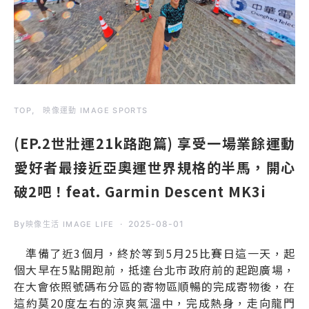
TOP
映像運動 IMAGE SPORTS
(EP.2世壯運21k路跑篇) 享受一場業餘運動
愛好者最接近亞奧運世界規格的半馬，開心
破2吧！feat. Garmin Descent MK3i
By
2025-08-01
映像生活 IMAGE LIFE
準備了近3個月，終於等到5月25比賽日這一天，起
個大早在5點開跑前，抵達台北市政府前的起跑廣場，
在大會依照號碼布分區的寄物區順暢的完成寄物後，在
這約莫20度左右的涼爽氣溫中，完成熱身，走向龍門