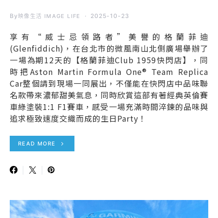
By
2025-10-23
映像生活 IMAGE LIFE
享有“威士忌領路者”美譽的格蘭菲迪
(Glenfiddich)，在台北市的微風南山北側廣場舉辦了
一場為期12天的【格蘭菲迪Club 1959快閃店】，同
時把Aston Martin Formula One® Team Replica
Car整個請到現場一同展出，不僅能在快閃店中品味聯
名款帶來濃郁甜美氣息，同時欣賞這部有著經典英倫賽
車綠塗裝1:1 F1賽車，感受一場充滿時間淬鍊的品味與
追求極致速度交織而成的生日Party！
READ MORE