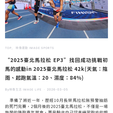
TOP
映像運動 IMAGE SPORTS
“2025臺北馬拉松 EP3”找回成功挑戰初
馬的感動in 2025臺北馬拉松 42k(天氣：陰
雨、起跑氣溫：20、濕度：84%)
By
2026-03-05
映像生活 IMAGE LIFE
準備了將近一年，歷經10月長榮馬拉松無預警抽筋
的死鬥完賽，2個月後的2025臺北馬拉松，不僅是一場
熱鬧的路跑嘉年華會，更是驗收自己認真練習跑步的期