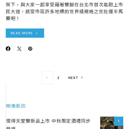
架下，與大家一起享受藉著雙腳在台北市首次能跑上市
民大道，感受市區許多地標的世界級規格之世壯運半馬
賽吧！
READ MORE
文章導覽
1
2
NEXT
映像新訊
懷得天堂雙新品上市 中秋限定酒禮同步
1
登場