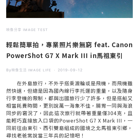
映像分享 IMAGE TEST
輕鬆簡單拍，專業照片樂無窮 feat. Canon
PowerShot G7 X Mark III in馬祖東引
By
2019-09-12
映像生活 IMAGE LIFE
在外島旅行，不外乎搭乘渡輪或是飛機，而飛機雖
然快速，但總是因為國內線行李托運的重量，以及隨身
行李登機的限制，都與出國旅行少了許多，但是搭船又
相當耗費時間，更別說萬一海象不佳，腸胃一同與海浪
同步的窘況了，因此這次旅行就帶著重量僅304克，且
能輕巧直接放入口袋的PowerShot G7 X Mark III，一
同前往由東引、西引雙島組成的國境之北馬祖東引鄉，
尋找老爸常說當三年兵的記憶吧！