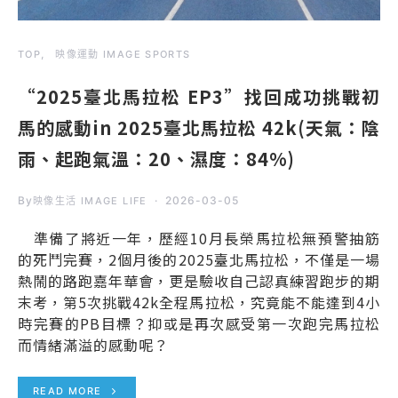
TOP
映像運動 IMAGE SPORTS
“2025臺北馬拉松 EP3”找回成功挑戰初
馬的感動in 2025臺北馬拉松 42k(天氣：陰
雨、起跑氣溫：20、濕度：84%)
By
2026-03-05
映像生活 IMAGE LIFE
準備了將近一年，歷經10月長榮馬拉松無預警抽筋
的死鬥完賽，2個月後的2025臺北馬拉松，不僅是一場
熱鬧的路跑嘉年華會，更是驗收自己認真練習跑步的期
末考，第5次挑戰42k全程馬拉松，究竟能不能達到4小
時完賽的PB目標？抑或是再次感受第一次跑完馬拉松
而情緒滿溢的感動呢？
READ MORE