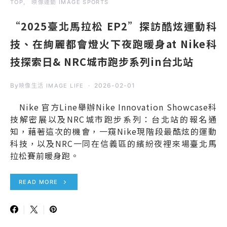
TOP
映像運動 IMAGE SPORTS
“2025臺北馬拉松 EP2”探訪酷炫運動科
技、在絢麗都會燈火下夜跑暖身at Nike科
技探索日& NRC城市跑步系列in台北站
By
2026-02-01
映像生活 IMAGE LIFE
Nike 官方Line舉辦Nike Innovation Showcase科
技解密展以及NRC城市跑步系列：台北站的報名通
知，藉著這次的機會，一窺Nike現階段最酷炫的運動
科技，以及NRC一同在信義區的繽紛夜裡來場臺北馬
拉松賽前暖身跑。
READ MORE