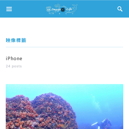
Search for:
映像標籤
iPhone
24 posts