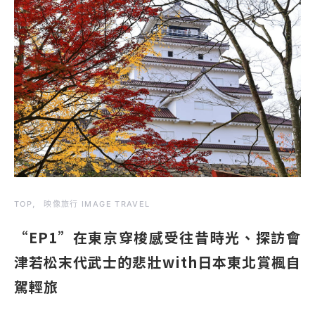
TOP
映像旅行 IMAGE TRAVEL
“EP1”在東京穿梭感受往昔時光、探訪會
津若松末代武士的悲壯with日本東北賞楓自
駕輕旅