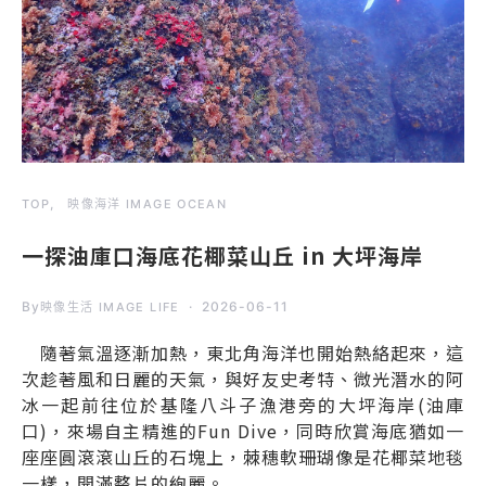
TOP
映像海洋 IMAGE OCEAN
一探油庫口海底花椰菜山丘 in 大坪海岸
By
2026-06-11
映像生活 IMAGE LIFE
隨著氣溫逐漸加熱，東北角海洋也開始熱絡起來，這
次趁著風和日麗的天氣，與好友史考特、微光潛水的阿
冰一起前往位於基隆八斗子漁港旁的大坪海岸(油庫
口)，來場自主精進的Fun Dive，同時欣賞海底猶如一
座座圓滾滾山丘的石塊上，棘穗軟珊瑚像是花椰菜地毯
一樣，開滿整片的絢麗。