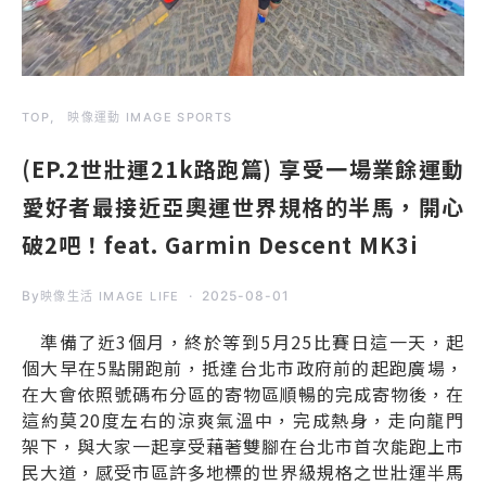
TOP
映像運動 IMAGE SPORTS
(EP.2世壯運21k路跑篇) 享受一場業餘運動
愛好者最接近亞奧運世界規格的半馬，開心
破2吧！feat. Garmin Descent MK3i
By
2025-08-01
映像生活 IMAGE LIFE
準備了近3個月，終於等到5月25比賽日這一天，起
個大早在5點開跑前，抵達台北市政府前的起跑廣場，
在大會依照號碼布分區的寄物區順暢的完成寄物後，在
這約莫20度左右的涼爽氣溫中，完成熱身，走向龍門
架下，與大家一起享受藉著雙腳在台北市首次能跑上市
民大道，感受市區許多地標的世界級規格之世壯運半馬