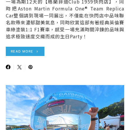
一場為期12天的【格蘭菲迪Club 1959快閃店】，同
時把Aston Martin Formula One® Team Replica
Car整個請到現場一同展出，不僅能在快閃店中品味聯
名款帶來濃郁甜美氣息，同時欣賞這部有著經典英倫賽
車綠塗裝1:1 F1賽車，感受一場充滿時間淬鍊的品味與
追求極致速度交織而成的生日Party！
READ MORE