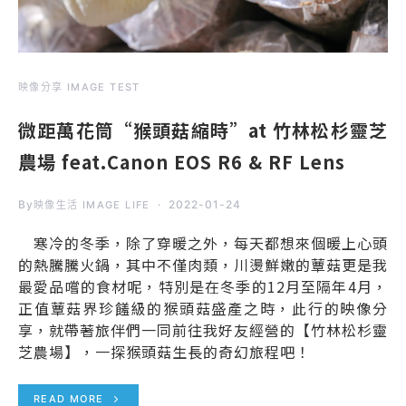
映像分享 IMAGE TEST
微距萬花筒“猴頭菇縮時”at 竹林松杉靈芝
農場 feat.Canon EOS R6 & RF Lens
By
2022-01-24
映像生活 IMAGE LIFE
寒冷的冬季，除了穿暖之外，每天都想來個暖上心頭
的熱騰騰火鍋，其中不僅肉類，川燙鮮嫩的蕈菇更是我
最愛品嚐的食材呢，特別是在冬季的12月至隔年4月，
正值蕈菇界珍饈級的猴頭菇盛產之時，此行的映像分
享，就帶著旅伴們一同前往我好友經營的【竹林松杉靈
芝農場】，一探猴頭菇生長的奇幻旅程吧！
READ MORE