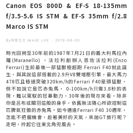
Canon EOS 800D & EF-S 18-135mm
f/3.5-5.6 IS STM & EF-S 35mm f/2.8
Marco IS STM
By
2019-06-30
映像生活 IMAGE LIFE
時光回朔至30年前的1987年7月21日的義大利馬拉內
羅(Maranello) ，法拉利創辦人恩佐法拉利(Enzo
Ferrari)生前最後一部猛獸極超跑 Ferrari F40就此誕
生，與其說這部搭載的2.9升V8雙增壓引擎，最大馬力
478匹且極速突破320km/h的Ferrari F40是頭猛獸，
倒不如說它是匹赤兔馬， 0-100km/h只需3.8秒的表
現，難以駕馭的狂暴動力，30年後的現在來看，除非
你是呂布或關羽這般的身手，依舊無法隨心所欲控制這
匹脾氣狂傲的赤兔馬。如今適逢Ferrari F40 30週年，
怎能不把握機會，趁著美好的天氣，來趟GT旅行呢？
走吧，拎起它往東北角兜風去。