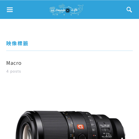
Search for:
映像標籤
Macro
4 posts