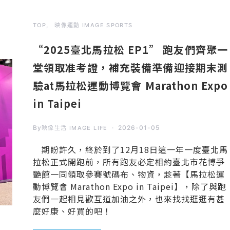
TOP
映像運動 IMAGE SPORTS
“2025臺北馬拉松 EP1” 跑友們齊聚一
堂領取准考證，補充裝備準備迎接期末測
驗at馬拉松運動博覽會 Marathon Expo
in Taipei
By
2026-01-05
映像生活 IMAGE LIFE
期盼許久，終於到了12月18日這一年一度臺北馬
拉松正式開跑前，所有跑友必定相約臺北市花博爭
艷館一同領取參賽號碼布、物資，趁著【馬拉松運
動博覽會 Marathon Expo in Taipei】，除了與跑
友們一起相見歡互道加油之外，也來找找逛逛有甚
麼好康、好買的吧！