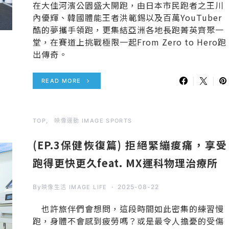
在大佳河濱公園盛大開跑，由日本市民跑者之王川
內優輝、韓國體能王者洪範錫以及百萬YouTuber
酷的夢攜手領跑，更集結亞洲各地長跑菁英齊聚一
堂，在賽道上挑戰極限一起From Zero to Hero跑
出傳奇。
READ MORE
TOP
映像運動 IMAGE SPORTS
(EP.3保健恢復篇) 拒絕緊繃痠痛，享受
跑得更快更久feat. MX運科物理治療所
By
2025-08-22
映像生活 IMAGE LIFE
也許旅伴們會想問，這段時間如此密集的練習慢
跑，身體不會感到疲勞嗎？或是最令人擔憂的受傷