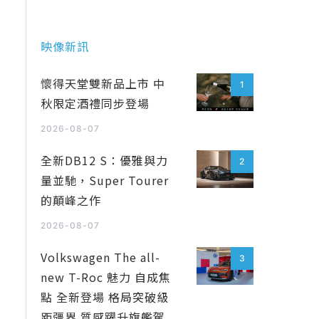
映像新訊
懷得天堂雙新品上市 中
1
秋限定酒禮同步登場
2026-08-07
全新DB12 S：優雅與力
2
量並馳，Super Tourer
的顛峰之作
2026-08-07
Volkswagen The all-
3
new T-Roc 魅力 自成焦
點 全新登場 格局突破級
距疆界 質感躍升旗艦駕