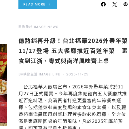
READ MORE
映像新訊 IMAGE NEWS
億熱銷再升級！台北福華2026外帶年菜
11/27登場 五大餐廳推近百道年菜 素
食到江浙、粵式與南洋風味齊上桌
By
2025-11-25
映像生活 IMAGE LIFE
台北福華大飯店宣布，2026年外帶年菜將於11
月27日正式開賣。今年再度集結館內五大餐廳共推
近百道料理，為消費者打造更豐富的年節餐桌選
擇。包括蓬萊邨首度登場的素食年菜套餐，以及麗
香苑南洋異國風創新料理等多款必吃選擇，全方位
滿足家庭團圓桌的年節風味。凡於2025年底前預
購，即可享有早鳥九折優惠。