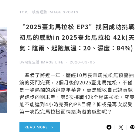
TOP
映像運動 IMAGE SPORTS
“2025臺北馬拉松 EP3”找回成功挑戰
初馬的感動in 2025臺北馬拉松 42k(天
氣：陰雨、起跑氣溫：20、濕度：84%)
By
2026-03-05
映像生活 IMAGE LIFE
準備了將近一年，歷經10月長榮馬拉松無預警抽
筋的死鬥完賽，2個月後的2025臺北馬拉松，不僅
是一場熱鬧的路跑嘉年華會，更是驗收自己認真練
習跑步的期末考，第5次挑戰42k全程馬拉松，究竟
能不能達到4小時完賽的PB目標？抑或是再次感受
第一次跑完馬拉松而情緒滿溢的感動呢？
READ MORE