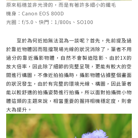
原來稻穗並非光滑的，而是有著許多細小的纖毛
機身：Canon EOS 800D
光圈：f/5.0、快門：1/800s、SO100
至於為何近拍無法混為一談呢？首先，先前提及過
於靠近物體因而阻擋現場光線的狀況消除了，筆者不用
過分的靠近攝影物體，自然不會製造陰影、由於1X的
放大倍率，因此除了細節的完整呈現，更能有較大的空
間進行構圖，不像近拍拍攝時，攝影物體佔據整個畫面
的狀況發生，由於有完整的環境光線、構圖，因此筆者
能以較舒適的拍攝姿勢進行拍攝，所以面對拍攝微小物
體這類的主題來說，相當重要的握持相機穩定度，則會
大為提升。