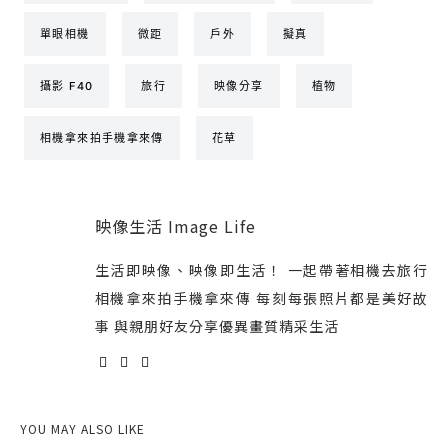
單眼相機
微距
戶外
擬真
攝影 F40
旅行
映像分享
植物
相機拿來拍手機拿來傳
花草
映像生活 Image Life
生活即映像、映像即生活！ 一起帶著相機去旅行
相機拿來拍手機拿來傳 每刻每張照片都是美好故
事 與親朋好友分享優異畫質精采生活
YOU MAY ALSO LIKE