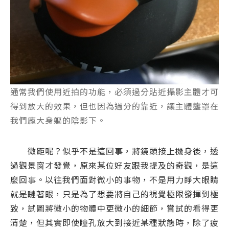
通常我們使用近拍的功能，必須過分貼近攝影主體才可
得到放大的效果，但也因為過分的靠近，讓主體壟罩在
我們龐大身軀的陰影下。
微距呢？似乎不是這回事，將鏡頭接上機身後，透
過觀景窗才發覺，原來某位好友跟我提及的奇觀，是這
麼回事。以往我們面對微小的事物，不是用力睜大眼睛
就是瞇著眼，只是為了想要將自己的視覺極限發揮到極
致，試圖將微小的物體中更微小的細節，嘗試的看得更
清楚，但其實即使瞳孔放大到接近某種狀態時，除了疲