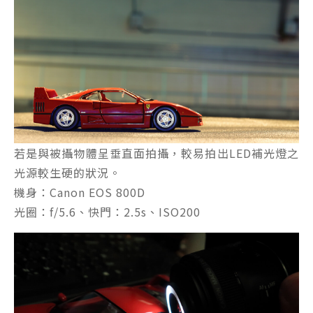
若是與被攝物體呈垂直面拍攝，較易拍出LED補光燈之
光源較生硬的狀況。
機身：Canon EOS 800D
光圈：f/5.6、快門：2.5s、ISO200