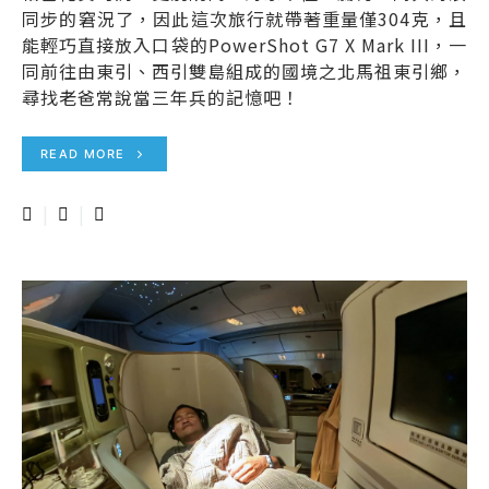
同步的窘況了，因此這次旅行就帶著重量僅304克，且
能輕巧直接放入口袋的PowerShot G7 X Mark III，一
同前往由東引、西引雙島組成的國境之北馬祖東引鄉，
尋找老爸常說當三年兵的記憶吧！
READ MORE