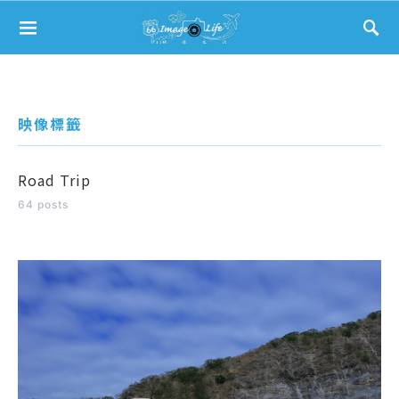
Search for:
映像標籤
Road Trip
64 posts